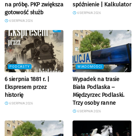
na próbę. PKP zwiększa
spóźnienie | Kalkulator
gotowość służb
6 SIERPNIA 2026
6 SIERPNIA 2026
PODCASTY
WIADOMOŚCI
6 sierpnia 1881 r. |
Wypadek na trasie
Ekspresem przez
Biała Podlaska –
historię
Międzyrzec Podlaski.
Trzy osoby ranne
6 SIERPNIA 2026
6 SIERPNIA 2026