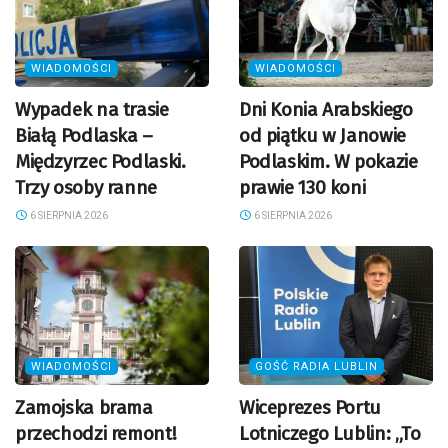
WIADOMOŚCI
WIADOMOŚCI
Wypadek na trasie
Dni Konia Arabskiego
Białą Podlaska –
od piątku w Janowie
Międzyrzec Podlaski.
Podlaskim. W pokazie
Trzy osoby ranne
prawie 130 koni
6 SIERPNIA 2026
6 SIERPNIA 2026
WIADOMOŚCI
GOŚĆ RADIA LUBLIN
Zamojska brama
Wiceprezes Portu
przechodzi remont!
Lotniczego Lublin: „To