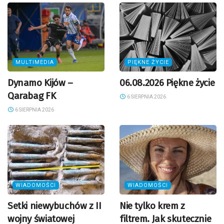
MULTIMEDIA
PIĘKNE ŻYCIE
Dynamo Kijów –
06.08.2026 Piękne życie
Qarabag FK
6 SIERPNIA 2026
6 SIERPNIA 2026
WIADOMOŚCI
WIADOMOŚCI
Setki niewybuchów z II
Nie tylko krem z
wojny światowej
filtrem. Jak skutecznie