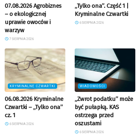
07.08.2026 Agrobiznes
„Tylko ona”. Część 1 |
– o ekologicznej
Kryminalne Czwartki
uprawie owoców i
6 SIERPNIA 2026
warzyw
7 SIERPNIA 2026
KRYMINALNE CZWARTKI
WIADOMOŚCI
06.08.2026 Kryminalne
„Zwrot podatku” może
Czwartki – „Tylko ona”
być pułapką. KAS
cz. 1
ostrzega przed
oszustami
6 SIERPNIA 2026
6 SIERPNIA 2026