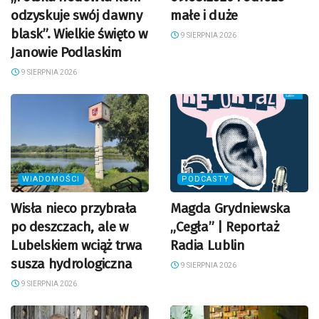
odzyskuje swój dawny
małe i duże
blask”. Wielkie święto w
9 SIERPNIA 2026
Janowie Podlaskim
9 SIERPNIA 2026
WIADOMOŚCI
PODCASTY
Wisła nieco przybrała
Magda Grydniewska
po deszczach, ale w
„Cegła” | Reportaż
Lubelskiem wciąż trwa
Radia Lublin
susza hydrologiczna
9 SIERPNIA 2026
9 SIERPNIA 2026