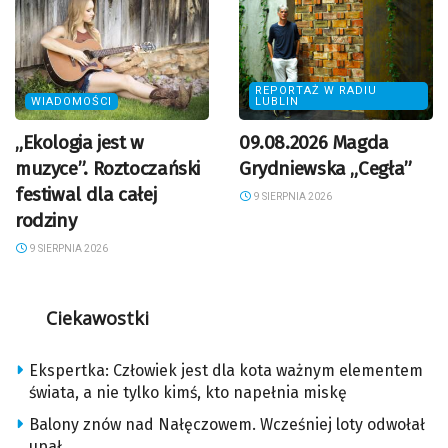
REPORTAŻ W RADIU
WIADOMOŚCI
LUBLIN
„Ekologia jest w
09.08.2026 Magda
muzyce”. Roztoczański
Grydniewska „Cegła”
festiwal dla całej
9 SIERPNIA 2026
rodziny
9 SIERPNIA 2026
Ciekawostki
Ekspertka: Człowiek jest dla kota ważnym elementem
świata, a nie tylko kimś, kto napełnia miskę
Balony znów nad Nałęczowem. Wcześniej loty odwołał
upał