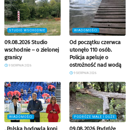
STUDIO WSCHODNIE
WIADOMOŚCI
09.08.2026 Studio
Od początku czerwca
wschodnie – o zielonej
utonęło 110 osób.
granicy
Policja apeluje o
ostrożność nad wodą
9 SIERPNIA 2026
9 SIERPNIA 2026
WIADOMOŚCI
PODRÓŻE MAŁE I DUŻE
„Polska hodowla koni
09.08.2026 Podróże