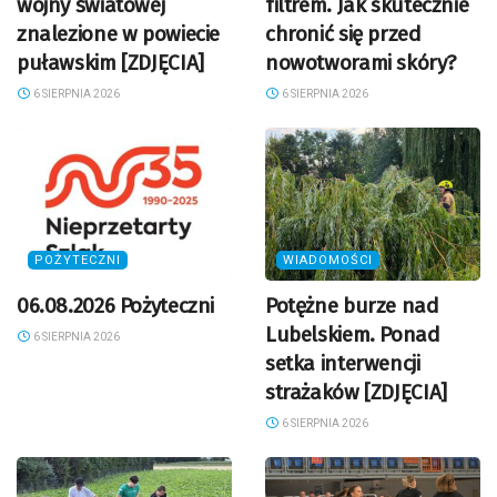
wojny światowej
filtrem. Jak skutecznie
znalezione w powiecie
chronić się przed
puławskim [ZDJĘCIA]
nowotworami skóry?
6 SIERPNIA 2026
6 SIERPNIA 2026
POŻYTECZNI
WIADOMOŚCI
06.08.2026 Pożyteczni
Potężne burze nad
Lubelskiem. Ponad
6 SIERPNIA 2026
setka interwencji
strażaków [ZDJĘCIA]
6 SIERPNIA 2026