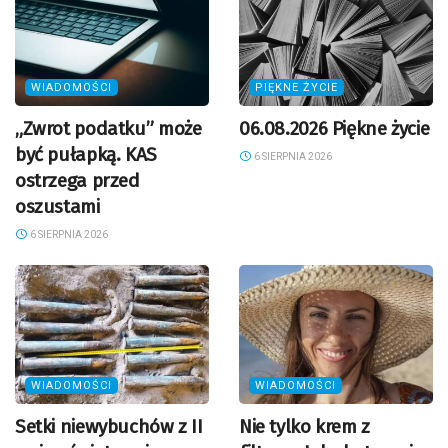
WIADOMOŚCI
PIĘKNE ŻYCIE
„Zwrot podatku” może
06.08.2026 Piękne życie
być pułapką. KAS
6 SIERPNIA 2026
ostrzega przed
oszustami
6 SIERPNIA 2026
WIADOMOŚCI
WIADOMOŚCI
Setki niewybuchów z II
Nie tylko krem z