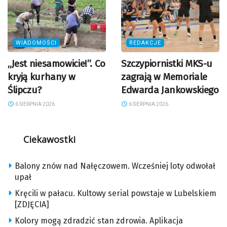
WIADOMOŚCI
REDAKCJE
„Jest niesamowicie!”. Co
Szczypiornistki MKS-u
kryją kurhany w
zagrają w Memoriale
Ślipczu?
Edwarda Jankowskiego
6 SIERPNIA 2026
6 SIERPNIA 2026
Ciekawostki
Balony znów nad Nałęczowem. Wcześniej loty odwołał
upał
Kręcili w pałacu. Kultowy serial powstaje w Lubelskiem
[ZDJĘCIA]
Kolory mogą zdradzić stan zdrowia. Aplikacja