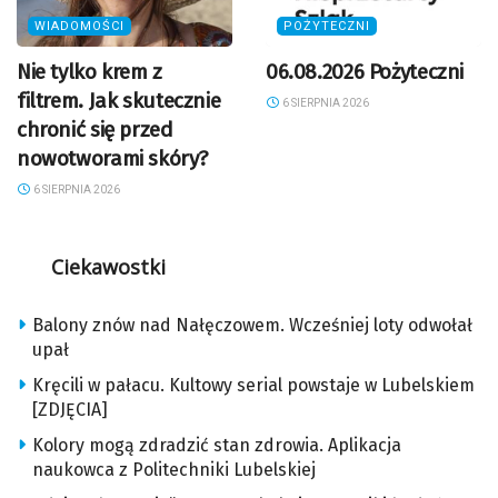
WIADOMOŚCI
POŻYTECZNI
Nie tylko krem z
06.08.2026 Pożyteczni
filtrem. Jak skutecznie
6 SIERPNIA 2026
chronić się przed
nowotworami skóry?
6 SIERPNIA 2026
Ciekawostki
Balony znów nad Nałęczowem. Wcześniej loty odwołał
upał
Kręcili w pałacu. Kultowy serial powstaje w Lubelskiem
[ZDJĘCIA]
Kolory mogą zdradzić stan zdrowia. Aplikacja
naukowca z Politechniki Lubelskiej