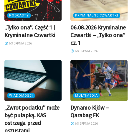
PODCASTY
KRYMINALNE CZWARTKI
„Tylko ona”. Część 1 |
06.08.2026 Kryminalne
Kryminalne Czwartki
Czwartki – „Tylko ona”
cz. 1
6 SIERPNIA 2026
6 SIERPNIA 2026
WIADOMOŚCI
MULTIMEDIA
„Zwrot podatku” może
Dynamo Kijów –
być pułapką. KAS
Qarabag FK
ostrzega przed
6 SIERPNIA 2026
oszustami