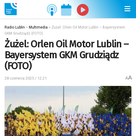
Radio Lublin
>
Multimedia
>
Żużel: Orlen Oil Motor Lublin – Bayersystem
GKM Grudziądz (FOTO)
Żużel: Orlen Oil Motor Lublin –
Bayersystem GKM Grudziądz
(FOTO)
A
28 czerwca 2025 / 12:21
A