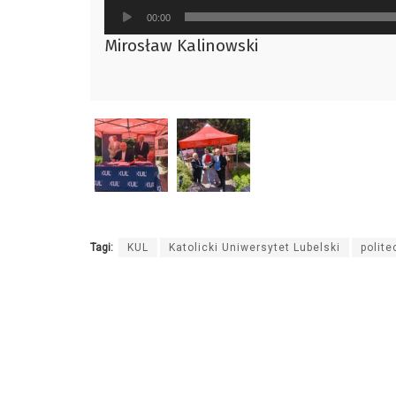
Odtwarzacz
00:00
plików
Mirosław Kalinowski
dźwiękowych
Tagi:
KUL
Katolicki Uniwersytet Lubelski
polite