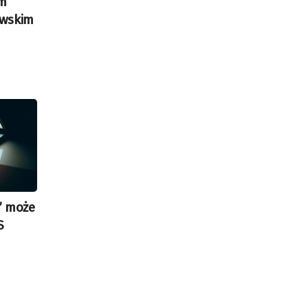
ym
owskim
” może
S