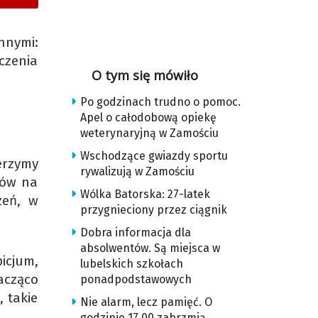
nnymi:
zenia
O tym się mówiło
Po godzinach trudno o pomoc.
Apel o całodobową opiekę
weterynaryjną w Zamościu
Wschodzące gwiazdy sportu
erzymy
rywalizują w Zamościu
tów na
Wólka Batorska: 27-latek
zeń, w
przygnieciony przez ciągnik
Dobra informacja dla
absolwentów. Są miejsca w
icjum,
lubelskich szkołach
nacząco
ponadpodstawowych
 takie
Nie alarm, lecz pamięć. O
godzinie 17.00 zabrzmią