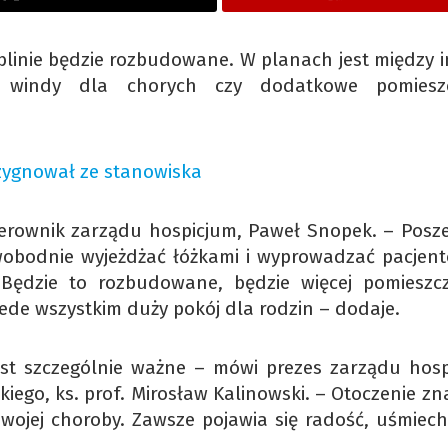
inie będzie rozbudowane. W planach jest między i
windy dla chorych czy dodatkowe pomieszc
zygnował ze stanowiska
ierownik zarządu hospicjum, Paweł Snopek. – Posz
swobodnie wyjeżdżać łóżkami i wyprowadzać pacjen
. Będzie to rozbudowane, będzie więcej pomieszc
ede wszystkim duży pokój dla rodzin – dodaje.
est szczególnie ważne – mówi prezes zarządu hosp
kiego, ks. prof. Mirosław Kalinowski. – Otoczenie z
ojej choroby. Zawsze pojawia się radość, uśmiech,