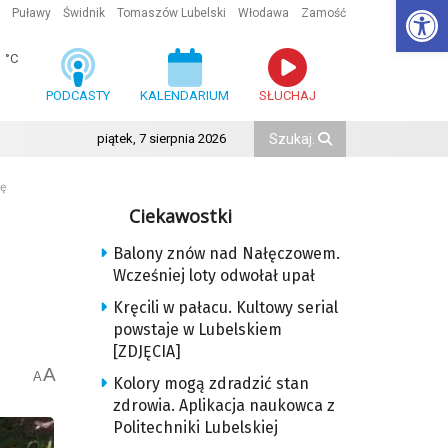
Ot
Puławy
Świdnik
Tomaszów Lubelski
Włodawa
Zamość
1
°C
PODCASTY
KALENDARIUM
SŁUCHAJ
piątek, 7 sierpnia 2026
ę
Ciekawostki
Balony znów nad Nałęczowem.
Wcześniej loty odwołał upał
Kręcili w pałacu. Kultowy serial
powstaje w Lubelskiem
[ZDJĘCIA]
A
A
Kolory mogą zdradzić stan
zdrowia. Aplikacja naukowca z
Politechniki Lubelskiej