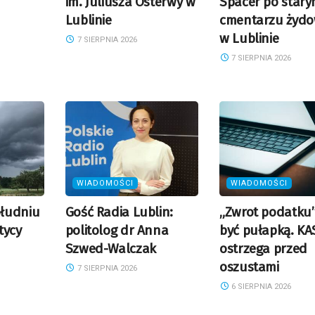
im. Juliusza Osterwy w
Spacer po star
Lublinie
cmentarzu żyd
w Lublinie
7 SIERPNIA 2026
7 SIERPNIA 2026
WIADOMOŚCI
WIADOMOŚCI
łudniu
Gość Radia Lublin:
„Zwrot podatku
tycy
politolog dr Anna
być pułapką. KA
Szwed-Walczak
ostrzega przed
oszustami
7 SIERPNIA 2026
6 SIERPNIA 2026