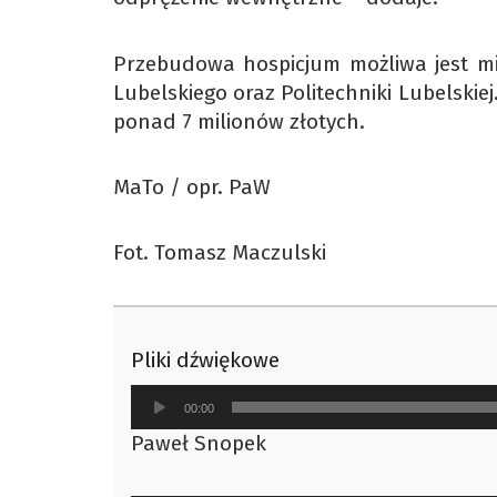
Przebudowa hospicjum możliwa jest mię
Lubelskiego oraz Politechniki Lubelskiej
ponad 7 milionów złotych.
MaTo / opr. PaW
Fot. Tomasz Maczulski
Pliki dźwiękowe
Odtwarzacz
00:00
plików
Paweł Snopek
dźwiękowych