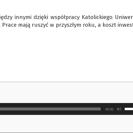
dzy innymi dzięki współpracy Katolickiego Uniwer
. Prace mają ruszyć w przyszłym roku, a koszt inwest
Uży
00:00
strz
do
gór