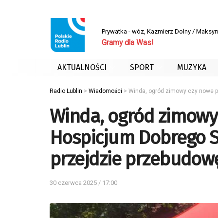
Prywatka - wóz, Kazmierz Dolny / Maksym
Gramy dla Was!
AKTUALNOŚCI
SPORT
MUZYKA
Radio Lublin
>
Wiadomości
>
Winda, ogród zimowy czy nowe p
Winda, ogród zimowy
Hospicjum Dobrego S
przejdzie przebudow
30 czerwca 2025 / 17:00