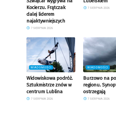
Szwajcar wygrywa na
Lubelskiem
Kocierzu. Frątczak
7 SIERPNIA 2026
dalej liderem
najaktywniejszych
7 SIERPNIA 2026
WIADOMOŚCI
WIADOMOŚCI
Widowiskowa podróż.
Burzowo na po
Sztukmistrze znów w
regionu. Synop
centrum Lublina
ostrzegają
7 SIERPNIA 2026
7 SIERPNIA 2026