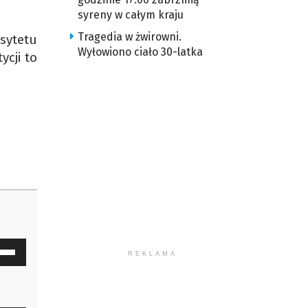
syreny w całym kraju
Tragedia w żwirowni.
sytetu
Wyłowiono ciało 30-latka
ycji to
waj
REKLAMA
ałek
y