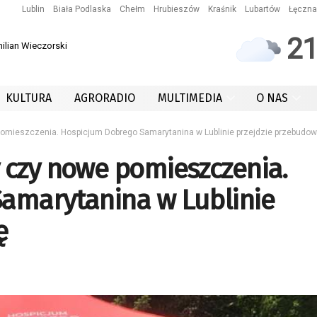
Lublin
Biała Podlaska
Chełm
Hrubieszów
Kraśnik
Lubartów
Łęczna
2
ilian Wieczorski
KULTURA
AGRORADIO
MULTIMEDIA
O NAS
omieszczenia. Hospicjum Dobrego Samarytanina w Lublinie przejdzie przebudow
 czy nowe pomieszczenia.
amarytanina w Lublinie
ę