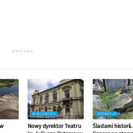
REKLAMA
WIADOMOŚCI
REDAKCJE
 w
Nowy dyrektor Teatru
Śladami historii.