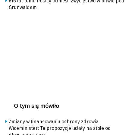
616 lat temu Polacy odnieśli zwycięstwo w bitwie pod
Grunwaldem
O tym się mówiło
Zmiany w finansowaniu ochrony zdrowia.
Wiceminister: Te propozycje leżały na stole od
dłuższego czasu