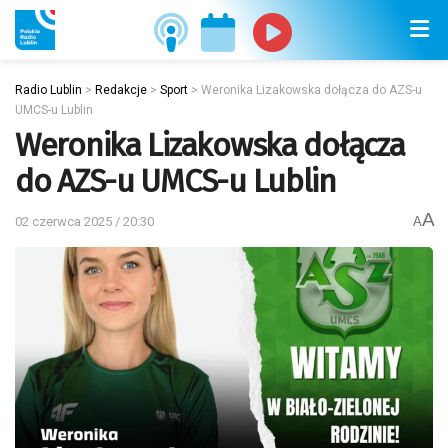
Radio Lublin
>
Redakcje
>
Sport
>
Weronika Lizakowska dołącza do AZS-u
UMCS-u Lublin
Weronika Lizakowska dołącza
do AZS-u UMCS-u Lublin
A
02 czerwca 2025 / 20:30
A