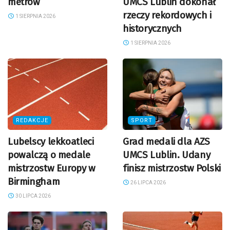
metrów
UMCS Lublin dokonał
rzeczy rekordowych i
1 SIERPNIA 2026
historycznych
1 SIERPNIA 2026
REDAKCJE
SPORT
Lubelscy lekkoatleci
Grad medali dla AZS
powalczą o medale
UMCS Lublin. Udany
mistrzostw Europy w
finisz mistrzostw Polski
Birmingham
26 LIPCA 2026
30 LIPCA 2026