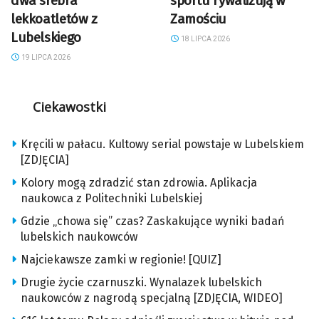
dwa srebra
sportu rywalizują w
lekkoatletów z
Zamościu
Lubelskiego
18 LIPCA 2026
19 LIPCA 2026
Ciekawostki
Kręcili w pałacu. Kultowy serial powstaje w Lubelskiem
[ZDJĘCIA]
Kolory mogą zdradzić stan zdrowia. Aplikacja
naukowca z Politechniki Lubelskiej
Gdzie „chowa się” czas? Zaskakujące wyniki badań
lubelskich naukowców
Najciekawsze zamki w regionie! [QUIZ]
Drugie życie czarnuszki. Wynalazek lubelskich
naukowców z nagrodą specjalną [ZDJĘCIA, WIDEO]