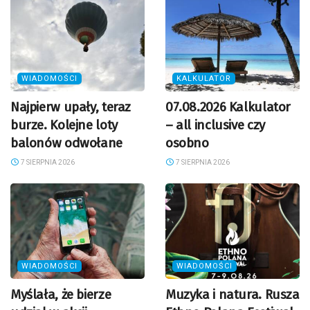
WIADOMOŚCI
KALKULATOR
Najpierw upały, teraz
07.08.2026 Kalkulator
burze. Kolejne loty
– all inclusive czy
balonów odwołane
osobno
7 SIERPNIA 2026
7 SIERPNIA 2026
WIADOMOŚCI
WIADOMOŚCI
Myślała, że bierze
Muzyka i natura. Rusza