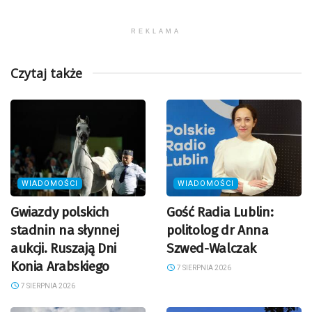
REKLAMA
Czytaj także
WIADOMOŚCI
WIADOMOŚCI
Gwiazdy polskich
Gość Radia Lublin:
stadnin na słynnej
politolog dr Anna
aukcji. Ruszają Dni
Szwed-Walczak
Konia Arabskiego
7 SIERPNIA 2026
7 SIERPNIA 2026