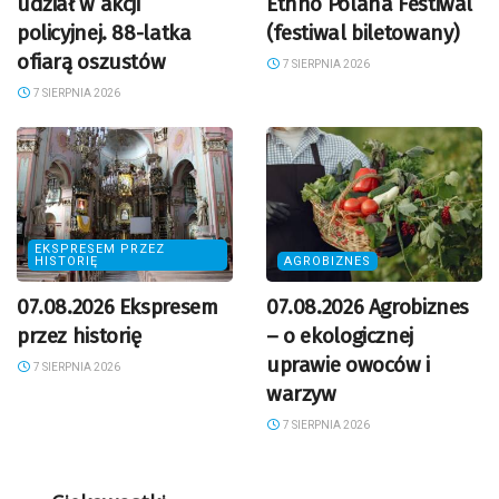
udział w akcji
Ethno Polana Festiwal
policyjnej. 88-latka
(festiwal biletowany)
ofiarą oszustów
7 SIERPNIA 2026
7 SIERPNIA 2026
EKSPRESEM PRZEZ
HISTORIĘ
AGROBIZNES
07.08.2026 Ekspresem
07.08.2026 Agrobiznes
przez historię
– o ekologicznej
uprawie owoców i
7 SIERPNIA 2026
warzyw
7 SIERPNIA 2026