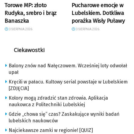
Torowe MP: złoto
Pucharowe emocje w
Rudyka, srebro i brąz
Lubelskiem. Dotkliwa
Banaszka
porażka Wisły Puławy
3 SIERPNIA 2026
3 SIERPNIA 2026
Ciekawostki
Balony znów nad Nałęczowem. Wcześniej loty odwołał
upał
Kręcili w pałacu. Kultowy serial powstaje w Lubelskiem
[ZDJĘCIA]
Kolory mogą zdradzić stan zdrowia. Aplikacja
naukowca z Politechniki Lubelskiej
Gdzie „chowa się” czas? Zaskakujące wyniki badań
lubelskich naukowców
Najciekawsze zamki w regionie! [QUIZ]