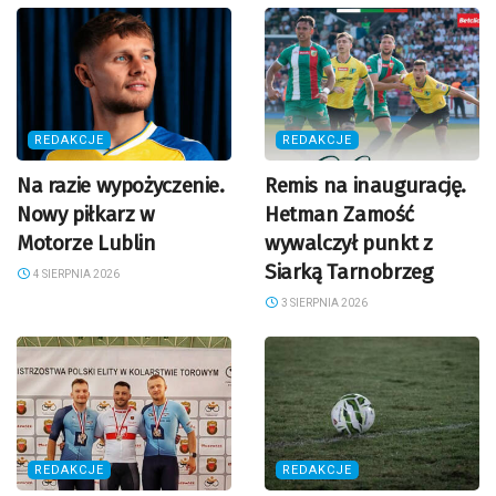
REDAKCJE
REDAKCJE
Na razie wypożyczenie.
Remis na inaugurację.
Nowy piłkarz w
Hetman Zamość
Motorze Lublin
wywalczył punkt z
Siarką Tarnobrzeg
4 SIERPNIA 2026
3 SIERPNIA 2026
REDAKCJE
REDAKCJE