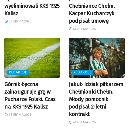
wyeliminowali KKS 1925
Chełmiance Chełm.
Kalisz
Kacper Kucharczyk
podpisał umowę
5 SIERPNIA 2026
5 SIERPNIA 2026
REDAKCJE
REDAKCJE
Górnik Łęczna
Jakub Idziak piłkarzem
zainauguruje grę w
Chełmianki Chełm.
Pucharze Polski. Czas
Młody pomocnik
na KKS 1925 Kalisz
podpisał 2-letni
kontrakt
4 SIERPNIA 2026
4 SIERPNIA 2026