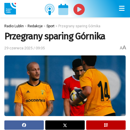
Radio Lublin
>
Redakcje
>
Sport
>
Przegrany sparing Górnika
Przegrany sparing Górnika
A
29 czerwca 2025 / 09:05
A