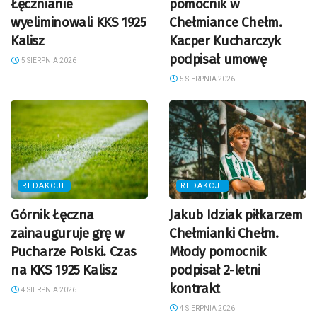
Łęcznianie
pomocnik w
wyeliminowali KKS 1925
Chełmiance Chełm.
Kalisz
Kacper Kucharczyk
podpisał umowę
5 SIERPNIA 2026
5 SIERPNIA 2026
REDAKCJE
REDAKCJE
Górnik Łęczna
Jakub Idziak piłkarzem
zainauguruje grę w
Chełmianki Chełm.
Pucharze Polski. Czas
Młody pomocnik
na KKS 1925 Kalisz
podpisał 2-letni
kontrakt
4 SIERPNIA 2026
4 SIERPNIA 2026