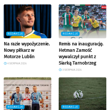
REDAKCJE
REDAKCJE
Na razie wypożyczenie.
Remis na inaugurację.
Nowy piłkarz w
Hetman Zamość
Motorze Lublin
wywalczył punkt z
Siarką Tarnobrzeg
4 SIERPNIA 2026
3 SIERPNIA 2026
REDAKCJE
REDAKCJE