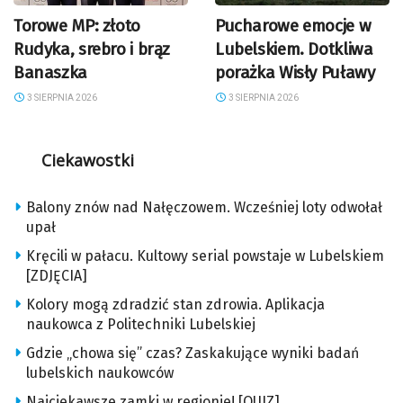
Torowe MP: złoto
Pucharowe emocje w
Rudyka, srebro i brąz
Lubelskiem. Dotkliwa
Banaszka
porażka Wisły Puławy
3 SIERPNIA 2026
3 SIERPNIA 2026
Ciekawostki
Balony znów nad Nałęczowem. Wcześniej loty odwołał
upał
Kręcili w pałacu. Kultowy serial powstaje w Lubelskiem
[ZDJĘCIA]
Kolory mogą zdradzić stan zdrowia. Aplikacja
naukowca z Politechniki Lubelskiej
Gdzie „chowa się” czas? Zaskakujące wyniki badań
lubelskich naukowców
Najciekawsze zamki w regionie! [QUIZ]