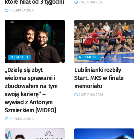
które miał od 3 tygodni
7 SIERPNIA 2026
7 SIERPNIA 2026
REDAKCJE
REDAKCJE
„Dzielę się zbyt
Lublinianki rozbiły
wieloma sprawami i
Start. MKS w finale
zbudowałem na tym
memoriału
swoją karierę” –
7 SIERPNIA 2026
wywiad z Antonym
Szmierkiem [WIDEO]
7 SIERPNIA 2026