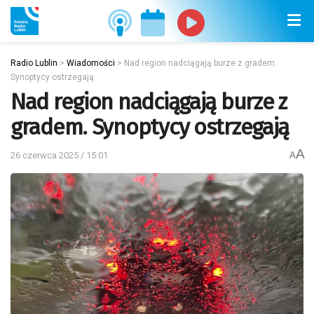
Radio Lublin
>
Wiadomości
>
Nad region nadciągają burze z gradem.
Synoptycy ostrzegają
Nad region nadciągają burze z
gradem. Synoptycy ostrzegają
A
26 czerwca 2025 / 15:01
A