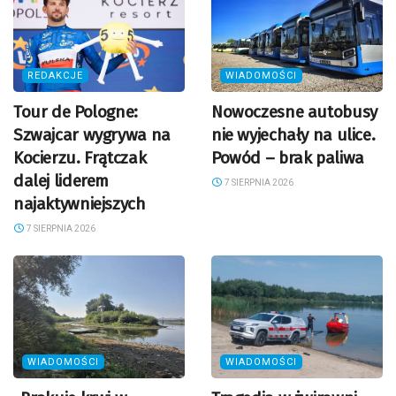
REDAKCJE
WIADOMOŚCI
Tour de Pologne:
Nowoczesne autobusy
Szwajcar wygrywa na
nie wyjechały na ulice.
Kocierzu. Frątczak
Powód – brak paliwa
dalej liderem
7 SIERPNIA 2026
najaktywniejszych
7 SIERPNIA 2026
WIADOMOŚCI
WIADOMOŚCI