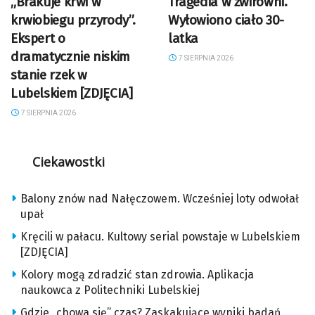
„Brakuje krwi w
Tragedia w żwirowni.
krwiobiegu przyrody”.
Wyłowiono ciało 30-
Ekspert o
latka
dramatycznie niskim
7 SIERPNIA 2026
stanie rzek w
Lubelskiem [ZDJĘCIA]
7 SIERPNIA 2026
Ciekawostki
Balony znów nad Nałęczowem. Wcześniej loty odwołał
upał
Kręcili w pałacu. Kultowy serial powstaje w Lubelskiem
[ZDJĘCIA]
Kolory mogą zdradzić stan zdrowia. Aplikacja
naukowca z Politechniki Lubelskiej
Gdzie „chowa się” czas? Zaskakujące wyniki badań