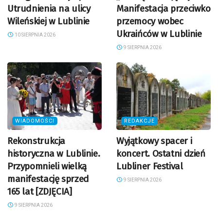
Utrudnienia na ulicy
Manifestacja przeciwko
Wileńskiej w Lublinie
przemocy wobec
Ukraińców w Lublinie
10 SIERPNIA 2026
9 SIERPNIA 2026
WIADOMOŚCI
REDAKCJE
Rekonstrukcja
Wyjątkowy spacer i
historyczna w Lublinie.
koncert. Ostatni dzień
Przypomnieli wielką
Lubliner Festival
manifestację sprzed
9 SIERPNIA 2026
165 lat [ZDJĘCIA]
9 SIERPNIA 2026