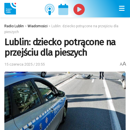
Radio Lublin
>
Wiadomości
>
Lublin: dziecko potrącone na przejściu dla
pieszych
Lublin: dziecko potrącone na
przejściu dla pieszych
A
15 czerwca 2025 / 20:55
A