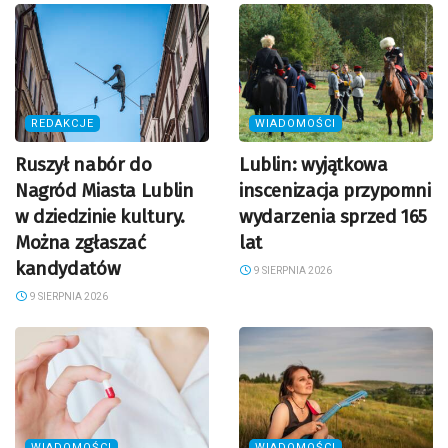
REDAKCJE
WIADOMOŚCI
Ruszył nabór do
Lublin: wyjątkowa
Nagród Miasta Lublin
inscenizacja przypomni
w dziedzinie kultury.
wydarzenia sprzed 165
Można zgłaszać
lat
kandydatów
9 SIERPNIA 2026
9 SIERPNIA 2026
WIADOMOŚCI
WIADOMOŚCI