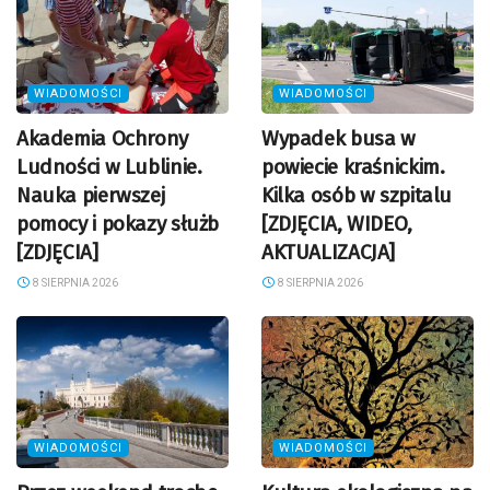
WIADOMOŚCI
WIADOMOŚCI
Akademia Ochrony
Wypadek busa w
Ludności w Lublinie.
powiecie kraśnickim.
Nauka pierwszej
Kilka osób w szpitalu
pomocy i pokazy służb
[ZDJĘCIA, WIDEO,
[ZDJĘCIA]
AKTUALIZACJA]
8 SIERPNIA 2026
8 SIERPNIA 2026
WIADOMOŚCI
WIADOMOŚCI