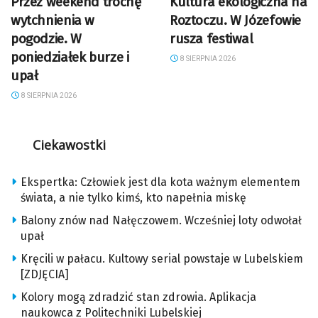
Przez weekend trochę
Kultura ekologiczna na
wytchnienia w
Roztoczu. W Józefowie
pogodzie. W
rusza festiwal
poniedziałek burze i
8 SIERPNIA 2026
upał
8 SIERPNIA 2026
Ciekawostki
Ekspertka: Człowiek jest dla kota ważnym elementem
świata, a nie tylko kimś, kto napełnia miskę
Balony znów nad Nałęczowem. Wcześniej loty odwołał
upał
Kręcili w pałacu. Kultowy serial powstaje w Lubelskiem
[ZDJĘCIA]
Kolory mogą zdradzić stan zdrowia. Aplikacja
naukowca z Politechniki Lubelskiej