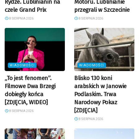
Rydze. Lublinianin na
Motoru. Lublinianie
czele Grand Prix
przegrali w Szczecinie
8 SIERPNIA 2026
8 SIERPNIA 2026
WIADOMOŚCI
WIADOMOŚCI
„To jest fenomen”.
Blisko 130 koni
Filmowe Dwa Brzegi
arabskich w Janowie
dobiegły końca
Podlaskim. Trwa
[ZDJĘCIA, WIDEO]
Narodowy Pokaz
[ZDJĘCIA]
8 SIERPNIA 2026
8 SIERPNIA 2026