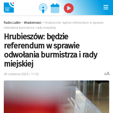
Radio Lublin
>
Wiadomości
>
Hrubieszów: będzie referendum w sprawie
odwołania burmistrza i rady miejskiej
Hrubieszów: będzie
referendum w sprawie
odwołania burmistrza i rady
miejskiej
A
03 czerwca 2025 / 11:32
A