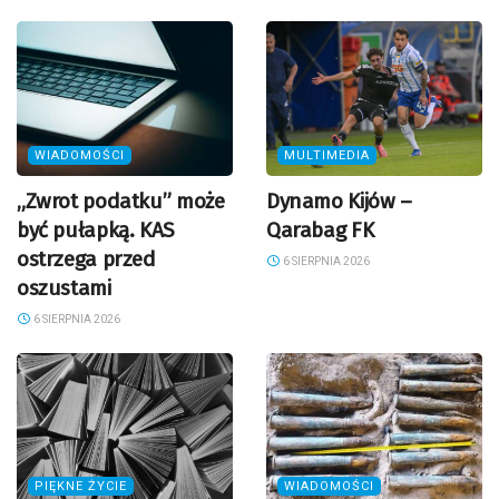
WIADOMOŚCI
MULTIMEDIA
„Zwrot podatku” może
Dynamo Kijów –
być pułapką. KAS
Qarabag FK
ostrzega przed
6 SIERPNIA 2026
oszustami
6 SIERPNIA 2026
PIĘKNE ŻYCIE
WIADOMOŚCI