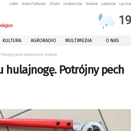
Lublin
Biała Podlaska
Chełm
Hrubieszów
Kraśnik
Lubartów
Łęczna
1
ligion
KULTURA
AGRORADIO
MULTIMEDIA
O NAS
. Potrójny pech niedoszłych złodziei
u hulajnogę. Potrójny pech