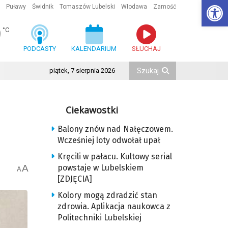
Ot
Puławy
Świdnik
Tomaszów Lubelski
Włodawa
Zamość
9
°C
PODCASTY
KALENDARIUM
SŁUCHAJ
piątek, 7 sierpnia 2026
Ciekawostki
Balony znów nad Nałęczowem.
Wcześniej loty odwołał upał
Kręcili w pałacu. Kultowy serial
A
powstaje w Lubelskiem
A
[ZDJĘCIA]
Kolory mogą zdradzić stan
zdrowia. Aplikacja naukowca z
Politechniki Lubelskiej