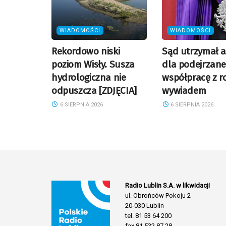
WIADOMOŚCI
WIADOMOŚCI
Rekordowo niski
Sąd utrzymał a
poziom Wisły. Susza
dla podejrzane
hydrologiczna nie
współpracę z r
odpuszcza [ZDJĘCIA]
wywiadem
6 SIERPNIA 2026
6 SIERPNIA 2026
Radio Lublin S.A. w likwidacji
ul. Obrońców Pokoju 2
20-030 Lublin
tel. 81 53 64 200
fax 81 532 87 28