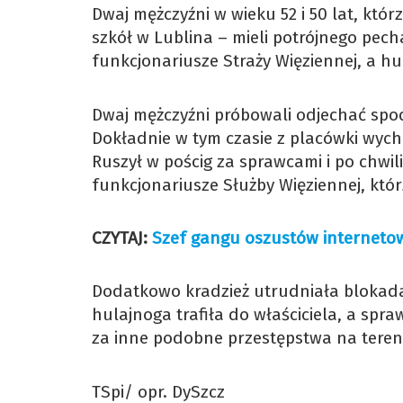
Dwaj mężczyźni w wieku 52 i 50 lat, kt
szkół w Lublina – mieli potrójnego pecha
funkcjonariusze Straży Więziennej, a h
Dwaj mężczyźni próbowali odjechać spod
Dokładnie w tym czasie z placówki wychod
Ruszył w pościg za sprawcami i po chwi
funkcjonariusze Służby Więziennej, któr
CZYTAJ:
Szef gangu oszustów internetowyc
Dodatkowo kradzież utrudniała blokada
hulajnoga trafiła do właściciela, a spra
za inne podobne przestępstwa na tereni
TSpi/ opr. DySzcz