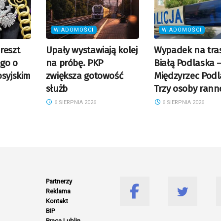
WIADOMOŚCI
WIADOMOŚCI
reszt
Upały wystawiają kolej
Wypadek na tras
go o
na próbę. PKP
Białą Podlaska 
osyjskim
zwiększa gotowość
Międzyrzec Podl
służb
Trzy osoby rann
6 SIERPNIA 2026
6 SIERPNIA 2026
Partnerzy
Reklama
Kontakt
BIP
Praca Lublin