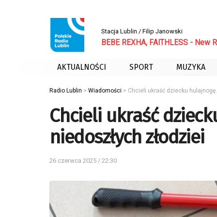
Stacja Lublin / Filip Janowski
BEBE REXHA, FAITHLESS - New Re
AKTUALNOŚCI
SPORT
MUZYKA
Radio Lublin
>
Wiadomości
>
Chcieli ukraść dziecku hulajnogę
Chcieli ukraść dzieck
niedoszłych złodziei
26 czerwca 2025 / 22:30