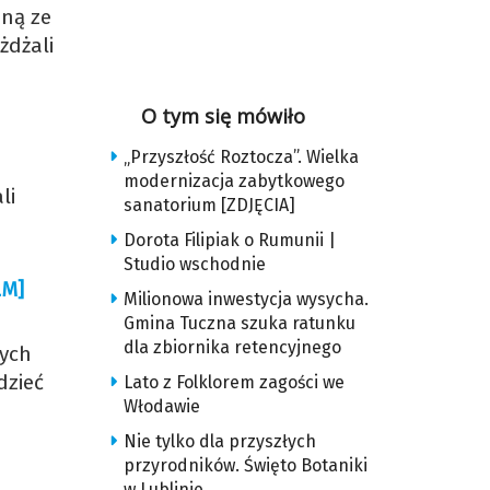
dną ze
żdżali
O tym się mówiło
„Przyszłość Roztocza”. Wielka
modernizacja zabytkowego
li
sanatorium [ZDJĘCIA]
Dorota Filipiak o Rumunii |
Studio wschodnie
LM]
Milionowa inwestycja wysycha.
Gmina Tuczna szuka ratunku
dla zbiornika retencyjnego
tych
dzieć
Lato z Folklorem zagości we
Włodawie
Nie tylko dla przyszłych
przyrodników. Święto Botaniki
w Lublinie