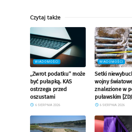
Czytaj także
WIADOMOŚCI
WIADOMOŚCI
„Zwrot podatku” może
Setki niewybuc
być pułapką. KAS
wojny światowe
ostrzega przed
znalezione w p
oszustami
puławskim [ZDJ
6 SIERPNIA 2026
6 SIERPNIA 2026