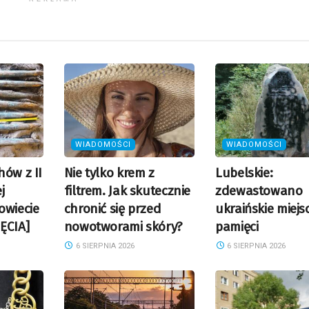
WIADOMOŚCI
WIADOMOŚCI
hów z II
Nie tylko krem z
Lubelskie:
j
filtrem. Jak skutecznie
zdewastowano
owiecie
chronić się przed
ukraińskie miejs
ĘCIA]
nowotworami skóry?
pamięci
6 SIERPNIA 2026
6 SIERPNIA 2026