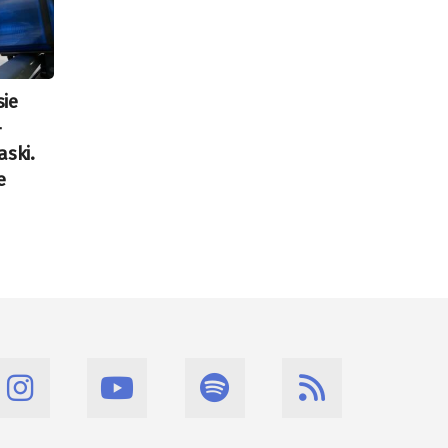
ie
–
aski.
e