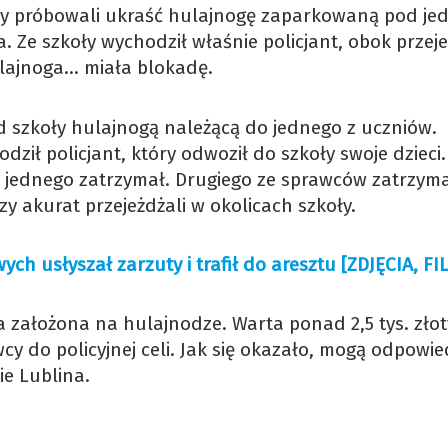
órzy próbowali ukraść hulajnogę zaparkowaną pod je
. Ze szkoły wychodził właśnie policjant, obok przeje
ulajnoga… miała blokadę.
 szkoły hulajnogą należącą do jednego z uczniów.
ził policjant, który odwoził do szkoły swoje dzieci.
li jednego zatrzymał. Drugiego ze sprawców zatrzyma
zy akurat przejeżdżali w okolicach szkoły.
h usłyszał zarzuty i trafił do aresztu [ZDJĘCIA, FI
 założona na hulajnodze. Warta ponad 2,5 tys. zło
wcy do policyjnej celi. Jak się okazało, mogą odpowie
e Lublina.