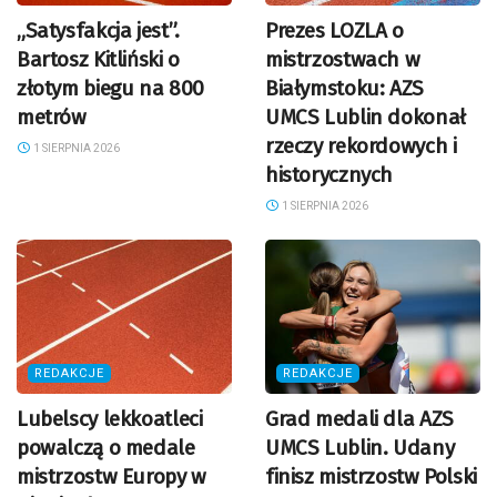
„Satysfakcja jest”.
Prezes LOZLA o
Bartosz Kitliński o
mistrzostwach w
złotym biegu na 800
Białymstoku: AZS
metrów
UMCS Lublin dokonał
rzeczy rekordowych i
1 SIERPNIA 2026
historycznych
1 SIERPNIA 2026
REDAKCJE
REDAKCJE
Lubelscy lekkoatleci
Grad medali dla AZS
powalczą o medale
UMCS Lublin. Udany
mistrzostw Europy w
finisz mistrzostw Polski