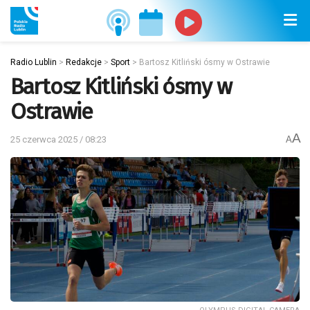
Radio Lublin
>
Redakcje
>
Sport
>
Bartosz Kitliński ósmy w Ostrawie
Bartosz Kitliński ósmy w
Ostrawie
A
25 czerwca 2025 / 08:23
A