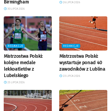
Birmingham
26 LIPCA 2026
30 LIPCA 2026
REDAKCJE
REDAKCJE
Mistrzostwa Polski:
Mistrzostwa Polski:
kolejne medale
wystartuje ponad 40
lekkoatletów z
zawodników z Lublina
Lubelskiego
23 LIPCA 2026
25 LIPCA 2026