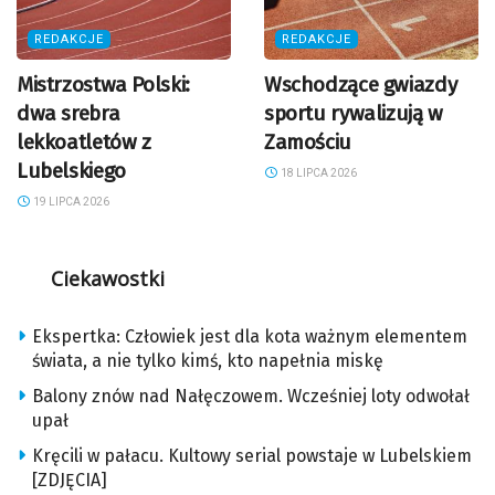
REDAKCJE
REDAKCJE
Mistrzostwa Polski:
Wschodzące gwiazdy
dwa srebra
sportu rywalizują w
lekkoatletów z
Zamościu
Lubelskiego
18 LIPCA 2026
19 LIPCA 2026
Ciekawostki
Ekspertka: Człowiek jest dla kota ważnym elementem
świata, a nie tylko kimś, kto napełnia miskę
Balony znów nad Nałęczowem. Wcześniej loty odwołał
upał
Kręcili w pałacu. Kultowy serial powstaje w Lubelskiem
[ZDJĘCIA]