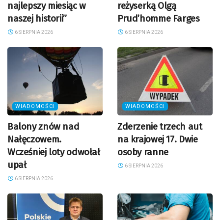
najlepszy miesiąc w
reżyserką Olgą
naszej historii”
Prud’homme Farges
6 SIERPNIA 2026
6 SIERPNIA 2026
WIADOMOŚCI
WIADOMOŚCI
Balony znów nad
Zderzenie trzech aut
Nałęczowem.
na krajowej 17. Dwie
Wcześniej loty odwołał
osoby ranne
upał
6 SIERPNIA 2026
6 SIERPNIA 2026