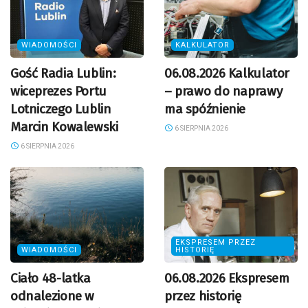
WIADOMOŚCI
KALKULATOR
Gość Radia Lublin:
06.08.2026 Kalkulator
wiceprezes Portu
– prawo do naprawy
Lotniczego Lublin
ma spóźnienie
Marcin Kowalewski
6 SIERPNIA 2026
6 SIERPNIA 2026
EKSPRESEM PRZEZ
WIADOMOŚCI
HISTORIĘ
Ciało 48-latka
06.08.2026 Ekspresem
odnalezione w
przez historię