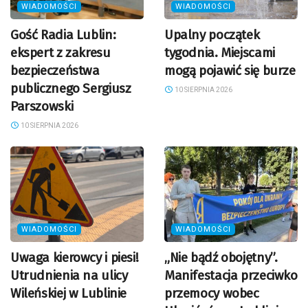
WIADOMOŚCI
WIADOMOŚCI
Gość Radia Lublin:
Upalny początek
ekspert z zakresu
tygodnia. Miejscami
bezpieczeństwa
mogą pojawić się burze
publicznego Sergiusz
10 SIERPNIA 2026
Parszowski
10 SIERPNIA 2026
WIADOMOŚCI
WIADOMOŚCI
Uwaga kierowcy i piesi!
„Nie bądź obojętny”.
Utrudnienia na ulicy
Manifestacja przeciwko
Wileńskiej w Lublinie
przemocy wobec