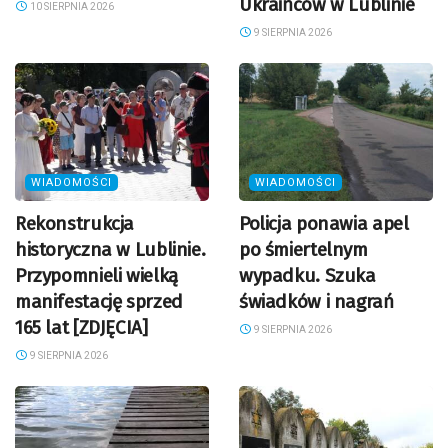
Ukraińców w Lublinie
10 SIERPNIA 2026
9 SIERPNIA 2026
WIADOMOŚCI
WIADOMOŚCI
Rekonstrukcja
Policja ponawia apel
historyczna w Lublinie.
po śmiertelnym
Przypomnieli wielką
wypadku. Szuka
manifestację sprzed
świadków i nagrań
165 lat [ZDJĘCIA]
9 SIERPNIA 2026
9 SIERPNIA 2026