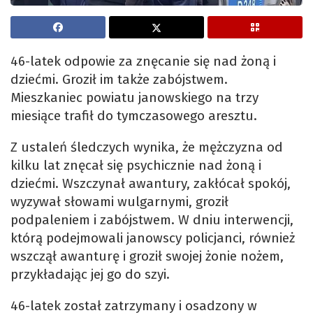
46-latek odpowie za znęcanie się nad żoną i
dziećmi. Groził im także zabójstwem.
Mieszkaniec powiatu janowskiego na trzy
miesiące trafił do tymczasowego aresztu.
Z ustaleń śledczych wynika, że mężczyzna od
kilku lat znęcał się psychicznie nad żoną i
dziećmi. Wszczynał awantury, zakłócał spokój,
wyzywał słowami wulgarnymi, groził
podpaleniem i zabójstwem. W dniu interwencji,
którą podejmowali janowscy policjanci, również
wszczął awanturę i groził swojej żonie nożem,
przykładając jej go do szyi.
46-latek został zatrzymany i osadzony w