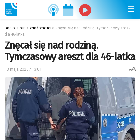
Radio Lublin
>
Wiadomości
>
Znęcał się nad rodziną. Tymczasowy areszt
dla 46-latka
Znęcał się nad rodziną.
Tymczasowy areszt dla 46-latka
A
13 maja 2025 / 13:01
A