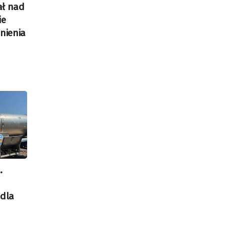
ał nad
ie
nienia
.
dla