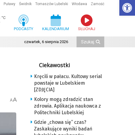
Ot
Puławy
Świdnik
Tomaszów Lubelski
Włodawa
Zamość
3
°C
PODCASTY
KALENDARIUM
SŁUCHAJ
czwartek, 6 sierpnia 2026
Ciekawostki
Kręcili w pałacu. Kultowy serial
powstaje w Lubelskiem
[ZDJĘCIA]
A
Kolory mogą zdradzić stan
A
zdrowia. Aplikacja naukowca z
Politechniki Lubelskiej
Gdzie „chowa się” czas?
Zaskakujące wyniki badań