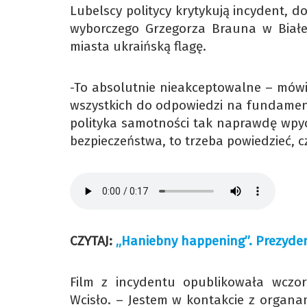
Lubelscy politycy krytykują incydent, 
wyborczego Grzegorza Brauna w Białej 
miasta ukraińską flagę.
-To absolutnie nieakceptowalne – mówi
wszystkich do odpowiedzi na fundamental
polityka samotności tak naprawdę wpyc
bezpieczeństwa, to trzeba powiedzieć, cz
CZYTAJ:
„Haniebny happening”. Prezyden
Film z incydentu opublikowała wczo
Wcisło. – Jestem w kontakcie z organa