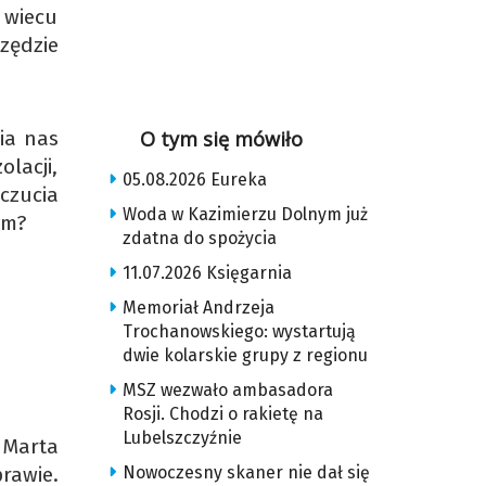
 wiecu
zędzie
ia nas
O tym się mówiło
olacji,
05.08.2026 Eureka
czucia
Woda w Kazimierzu Dolnym już
ym?
zdatna do spożycia
11.07.2026 Księgarnia
Memoriał Andrzeja
Trochanowskiego: wystartują
dwie kolarskie grupy z regionu
MSZ wezwało ambasadora
Rosji. Chodzi o rakietę na
Lubelszczyźnie
 Marta
rawie.
Nowoczesny skaner nie dał się