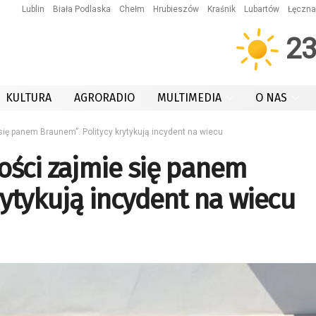
Lublin
Biała Podlaska
Chełm
Hrubieszów
Kraśnik
Lubartów
Łęczna
2
KULTURA
AGRORADIO
MULTIMEDIA
O NAS
ię panem Braunem”. Politycy krytykują incydent na wiecu
ości zajmie się panem
rytykują incydent na wiecu