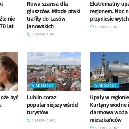
i
Nowa szansa dla
Ekstremalny up
głuszców. Młode ptaki
regionem. Noc n
źle nie
trafiły do Lasów
przyniesie wytch
70 lat
Janowskich
5 SIERPNIA 2026
5 SIERPNIA 2026
WIADOMOŚCI
WIADOMOŚCI
oże być
Lublin coraz
Upały w regionie
u
popularniejszy wśród
Kurtyny wodne i
turystów
darmowa woda 
mieszkańców
5 SIERPNIA 2026
5 SIERPNIA 2026