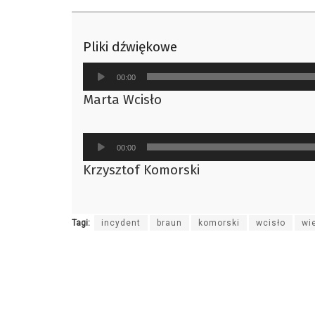
Pliki dźwiękowe
Odtwarzacz
00:00
plików
Marta Wcisło
dźwiękowych
Odtwarzacz
00:00
plików
Krzysztof Komorski
dźwiękowych
Tagi:
incydent
braun
komorski
wcisło
wi