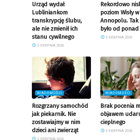
Urząd wydał
Rekordowo nisk
Lubliniankom
poziom Wisły w
transkrypcję ślubu,
Annopolu. Tak 
ale nie zmienił ich
było od ponad 
stanu cywilnego
5 SIERPNIA 2026
5 SIERPNIA 2026
WIADOMOŚCI
WIADOMOŚCI
Rozgrzany samochód
Brak pocenia m
jak piekarnik. Nie
objawem udar
zostawiajmy w nim
cieplnego
dzieci ani zwierząt
5 SIERPNIA 2026
5 SIERPNIA 2026