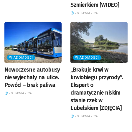
Szmierkiem [WIDEO]
7 SIERPNIA 2026
WIADOMOŚCI
WIADOMOŚCI
Nowoczesne autobusy
„Brakuje krwi w
nie wyjechały na ulice.
krwiobiegu przyrody”.
Powód – brak paliwa
Ekspert o
dramatycznie niskim
7 SIERPNIA 2026
stanie rzek w
Lubelskiem [ZDJĘCIA]
7 SIERPNIA 2026