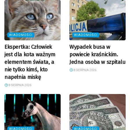
WIADOMOŚCI
WIADOMOŚCI
Ekspertka: Człowiek
Wypadek busa w
jest dla kota ważnym
powiecie kraśnickim.
elementem świata, a
Jedna osoba w szpitalu
nie tylko kimś, kto
8 SIERPNIA 2026
napełnia miskę
8 SIERPNIA 2026
WIADOMOŚCI
WIADOMOŚCI