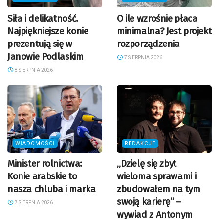
Siła i delikatność.
O ile wzrośnie płaca
Najpiękniejsze konie
minimalna? Jest projekt
prezentują się w
rozporządzenia
Janowie Podlaskim
7 SIERPNIA 2026
8 SIERPNIA 2026
WIADOMOŚCI
REDAKCJE
Minister rolnictwa:
„Dzielę się zbyt
Konie arabskie to
wieloma sprawami i
nasza chluba i marka
zbudowałem na tym
swoją karierę” –
7 SIERPNIA 2026
wywiad z Antonym