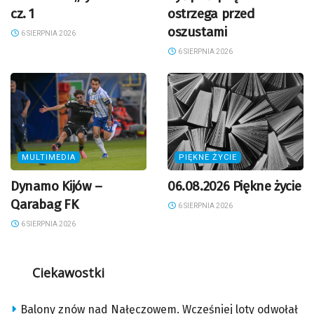
cz. 1
ostrzega przed
oszustami
6 SIERPNIA 2026
6 SIERPNIA 2026
MULTIMEDIA
PIĘKNE ŻYCIE
Dynamo Kijów –
06.08.2026 Piękne życie
Qarabag FK
6 SIERPNIA 2026
6 SIERPNIA 2026
Ciekawostki
Balony znów nad Nałęczowem. Wcześniej loty odwołał