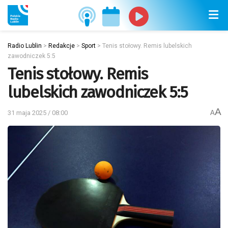
Radio Lublin
>
Redakcje
>
Sport
>
Tenis stołowy. Remis lubelskich
zawodniczek 5:5
Tenis stołowy. Remis
lubelskich zawodniczek 5:5
A
31 maja 2025 / 08:00
A