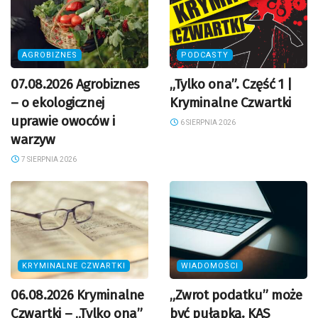
AGROBIZNES
PODCASTY
07.08.2026 Agrobiznes
„Tylko ona”. Część 1 |
– o ekologicznej
Kryminalne Czwartki
uprawie owoców i
6 SIERPNIA 2026
warzyw
7 SIERPNIA 2026
KRYMINALNE CZWARTKI
WIADOMOŚCI
06.08.2026 Kryminalne
„Zwrot podatku” może
Czwartki – „Tylko ona”
być pułapką. KAS