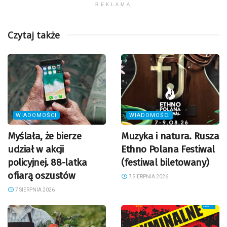
REKLAMA
Czytaj także
WIADOMOŚCI
WIADOMOŚCI
Myślała, że bierze
Muzyka i natura. Rusza
udział w akcji
Ethno Polana Festiwal
policyjnej. 88-latka
(festiwal biletowany)
ofiarą oszustów
7 SIERPNIA 2026
7 SIERPNIA 2026