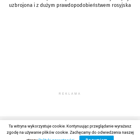
uzbrojona i z dużym prawdopodobieństwem rosyjska
REKLAMA
Ta witryna wykorzystuje cookie. Kontynuując przeglądanie wyrażasz
zgodę na używanie plików cookie. Zachęcamy do odwiedzenia naszej
© 2026 Wszelkie prawa zastrzeżone. Radio Lublin S.A. w likwidacji