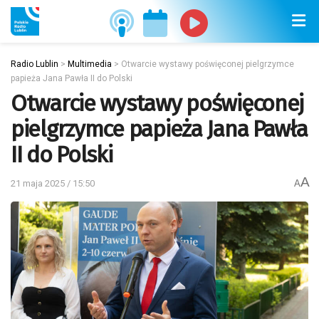
Radio Lublin
>
Multimedia
>
Otwarcie wystawy poświęconej pielgrzymce
papieża Jana Pawła II do Polski
Otwarcie wystawy poświęconej
pielgrzymce papieża Jana Pawła
II do Polski
A
21 maja 2025 / 15:50
A