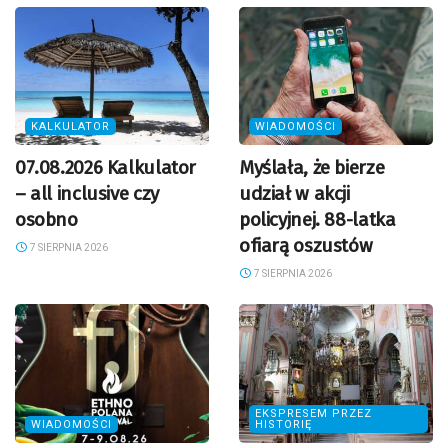
KALKULATOR
WIADOMOŚCI
07.08.2026 Kalkulator
Myślała, że bierze
– all inclusive czy
udział w akcji
osobno
policyjnej. 88-latka
ofiarą oszustów
7 SIERPNIA 2026
7 SIERPNIA 2026
EKSPRESEM PRZEZ
WIADOMOŚCI
HISTORIĘ