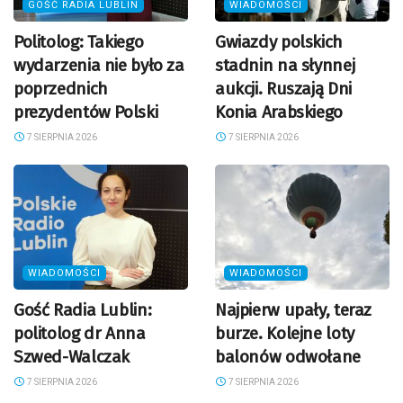
GOŚĆ RADIA LUBLIN
WIADOMOŚCI
Politolog: Takiego
Gwiazdy polskich
wydarzenia nie było za
stadnin na słynnej
poprzednich
aukcji. Ruszają Dni
prezydentów Polski
Konia Arabskiego
7 SIERPNIA 2026
7 SIERPNIA 2026
WIADOMOŚCI
WIADOMOŚCI
Gość Radia Lublin:
Najpierw upały, teraz
politolog dr Anna
burze. Kolejne loty
Szwed-Walczak
balonów odwołane
7 SIERPNIA 2026
7 SIERPNIA 2026