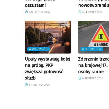
oszustami
nowotworami s
6 SIERPNIA 2026
6 SIERPNIA 2026
WIADOMOŚCI
WIADOMOŚCI
Upały wystawiają kolej
Zderzenie trze
na próbę. PKP
na krajowej 17.
zwiększa gotowość
osoby ranne
służb
6 SIERPNIA 2026
6 SIERPNIA 2026