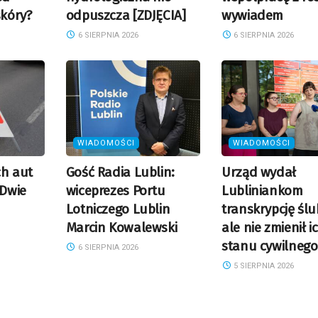
kóry?
odpuszcza [ZDJĘCIA]
wywiadem
6 SIERPNIA 2026
6 SIERPNIA 2026
WIADOMOŚCI
WIADOMOŚCI
ch aut
Gość Radia Lublin:
Urząd wydał
 Dwie
wiceprezes Portu
Lubliniankom
Lotniczego Lublin
transkrypcję ślu
Marcin Kowalewski
ale nie zmienił i
stanu cywilnego
6 SIERPNIA 2026
5 SIERPNIA 2026