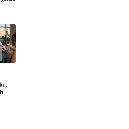
bu,
ch