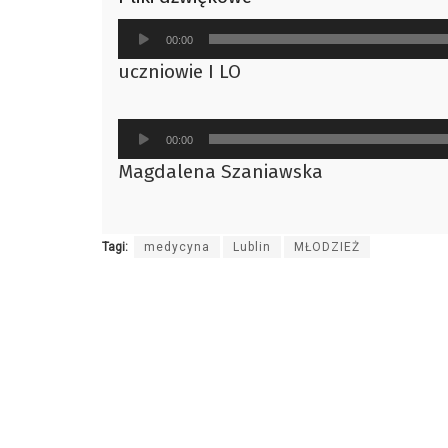
Odtwarzacz
00:00
plików
uczniowie I LO
dźwiękowych
Odtwarzacz
00:00
plików
Magdalena Szaniawska
dźwiękowych
Tagi:
medycyna
Lublin
MŁODZIEŻ