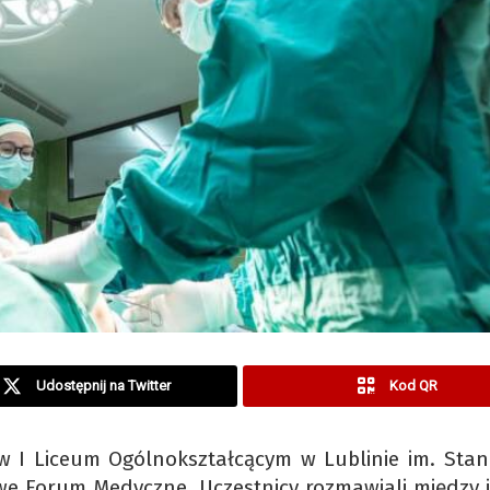
Udostępnij na Twitter
Kod QR
w I Liceum Ogólnokształcącym w Lublinie im. Stan
owe Forum Medyczne. Uczestnicy rozmawiali między 