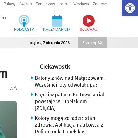
Ot
Puławy
Świdnik
Tomaszów Lubelski
Włodawa
Zamość
1
°C
PODCASTY
KALENDARIUM
SŁUCHAJ
piątek, 7 sierpnia 2026
Ciekawostki
um
Balony znów nad Nałęczowem.
Wcześniej loty odwołał upał
A
A
Kręcili w pałacu. Kultowy serial
powstaje w Lubelskiem
[ZDJĘCIA]
Kolory mogą zdradzić stan
zdrowia. Aplikacja naukowca z
Politechniki Lubelskiej