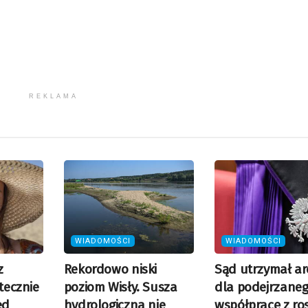
REKLAMA
WIADOMOŚCI
WIADOMOŚCI
z
Rekordowo niski
Sąd utrzymał ar
utecznie
poziom Wisły. Susza
dla podejrzaneg
ed
hydrologiczna nie
współpracę z ro