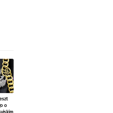
eszt
o o
syjskim