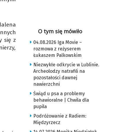
dalena
O tym się mówiło
innych
 się z
04.08.2026 Iga Movie –
nierzy,
rozmowa z reżyserem
Łukaszem Palkowskim
Niezwykłe odkrycie w Lublinie.
Archeolodzy natrafili na
pozostałości dawnej
nawierzchni
Świąd u psa a problemy
behawioralne | Chwila dla
pupila
Podróżowanie z Radiem:
Międzyrzecz
14.07.2026 Monika Niedziałek