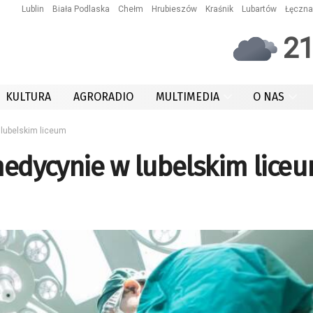
Lublin
Biała Podlaska
Chełm
Hrubieszów
Kraśnik
Lubartów
Łęczna
2
KULTURA
AGRORADIO
MULTIMEDIA
O NAS
 lubelskim liceum
 medycynie w lubelskim lice