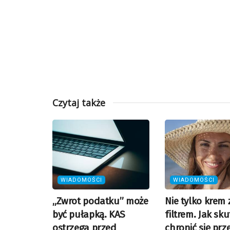
Czytaj także
WIADOMOŚCI
WIADOMOŚCI
„Zwrot podatku” może
Nie tylko krem 
być pułapką. KAS
filtrem. Jak sk
ostrzega przed
chronić się prz