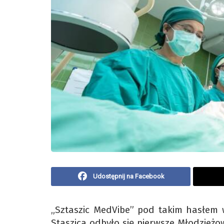
Udostępnij na Facebook
„Sztaszic MedVibe” pod takim hasłem 
Staszica odbyło się pierwsze Młodzież