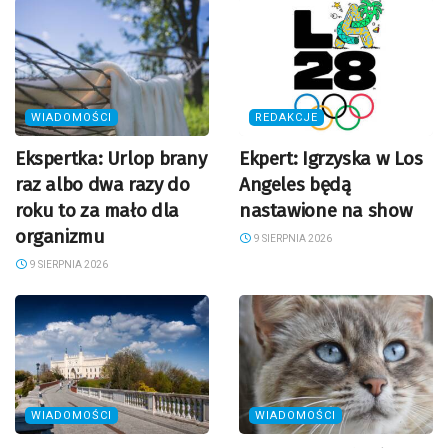
WIADOMOŚCI
REDAKCJE
Ekspertka: Urlop brany
Ekpert: Igrzyska w Los
raz albo dwa razy do
Angeles będą
roku to za mało dla
nastawione na show
organizmu
9 SIERPNIA 2026
9 SIERPNIA 2026
WIADOMOŚCI
WIADOMOŚCI