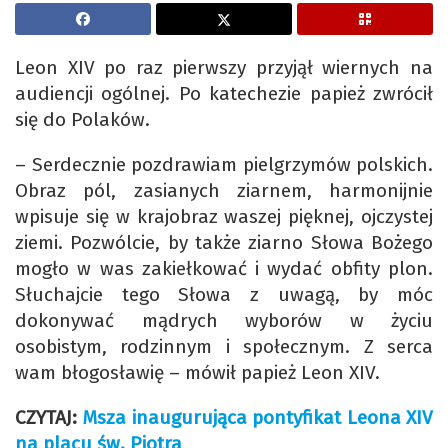
Leon XIV po raz pierwszy przyjął wiernych na
audiencji ogólnej. Po katechezie papież zwrócił
się do Polaków.
– Serdecznie pozdrawiam pielgrzymów polskich.
Obraz pól, zasianych ziarnem, harmonijnie
wpisuje się w krajobraz waszej pięknej, ojczystej
ziemi. Pozwólcie, by także ziarno Słowa Bożego
mogło w was zakiełkować i wydać obfity plon.
Słuchajcie tego Słowa z uwagą, by móc
dokonywać mądrych wyborów w życiu
osobistym, rodzinnym i społecznym. Z serca
wam błogosławię – mówił papież Leon XIV.
CZYTAJ:
Msza inaugurująca pontyfikat Leona XIV
na placu św. Piotra