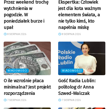
Przez weekend trochę
Ekspertka: Człowiek
wytchnienia w
jest dla kota ważnym
pogodzie. W
elementem świata, a
poniedziałek burze i
nie tylko kimś, kto
upał
napełnia miskę
8 SIERPNIA 2026
8 SIERPNIA 2026
WIADOMOŚCI
WIADOMOŚCI
O ile wzrośnie płaca
Gość Radia Lublin:
minimalna? Jest projekt
politolog dr Anna
rozporządzenia
Szwed-Walczak
7 SIERPNIA 2026
7 SIERPNIA 2026