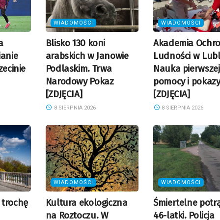
WIADOMOŚCI
WIADOMOŚCI
a
Blisko 130 koni
Akademia Ochr
ianie
arabskich w Janowie
Ludności w Lubli
zecinie
Podlaskim. Trwa
Nauka pierwszej
Narodowy Pokaz
pomocy i pokazy
[ZDJĘCIA]
[ZDJĘCIA]
8 SIERPNIA 2026
8 SIERPNIA 2026
WIADOMOŚCI
WIADOMOŚCI
 trochę
Kultura ekologiczna
Śmiertelne potr
na Roztoczu. W
46-latki. Policja