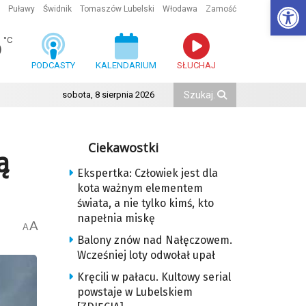
Ot
Puławy
Świdnik
Tomaszów Lubelski
Włodawa
Zamość
6
°C
PODCASTY
KALENDARIUM
SŁUCHAJ
sobota, 8 sierpnia 2026
Ciekawostki
ą
Ekspertka: Człowiek jest dla
kota ważnym elementem
świata, a nie tylko kimś, kto
napełnia miskę
A
A
Balony znów nad Nałęczowem.
Wcześniej loty odwołał upał
Kręcili w pałacu. Kultowy serial
powstaje w Lubelskiem