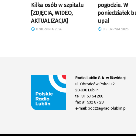
Kilka osób w szpitalu
pogodzie. W
[ZDJĘCIA, WIDEO,
poniedziałek bu
AKTUALIZACJA]
upał
8 SIERPNIA 2026
8 SIERPNIA 2026
Radio Lublin S.A. w likwidacji
ul. Obrońców Pokoju 2
20-030 Lublin
tel. 81 53 64 200
fax 81 532 87 28
e-mail: poczta@radiolublin.pl