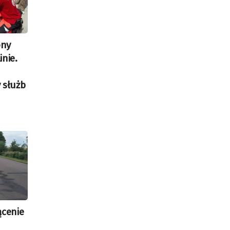
ony
nie.
 służb
ącenie