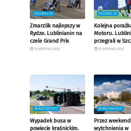
REDAKCJE
REDAKCJE
Zmarzlik najlepszy w
Kolejna porażk
Rydze. Lublinianin na
Motoru. Lublin
czele Grand Prix
przegrali w Szc
8 SIERPNIA 2026
8 SIERPNIA 2026
WIADOMOŚCI
WIADOMOŚCI
Wypadek busa w
Przez weekend
powiecie kraśnickim.
wytchnienia w