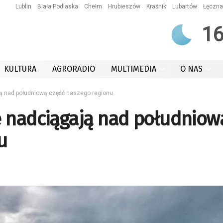
Lublin
Biała Podlaska
Chełm
Hrubieszów
Kraśnik
Lubartów
Łęczna
1
KULTURA
AGRORADIO
MULTIMEDIA
O NAS
ą nad południową część naszego regionu
e nadciągają nad południow
u