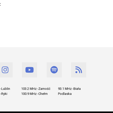
c
-Lublin
103.2 MHz -Zamość
93.1 MHz -Biała
-Ryki
100.9 MHz -Chełm
Podlaska