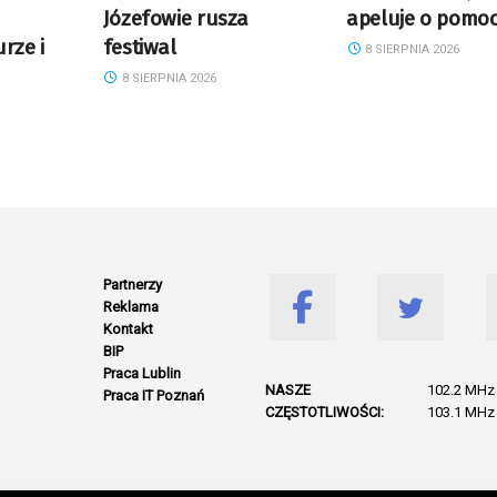
Józefowie rusza
apeluje o pomo
rze i
festiwal
8 SIERPNIA 2026
8 SIERPNIA 2026
Partnerzy
Reklama
Kontakt
BIP
Praca Lublin
NASZE
102.2 MHz 
Praca IT Poznań
CZĘSTOTLIWOŚCI:
103.1 MHz 