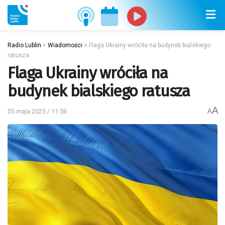
Radio Lublin
>
Wiadomości
>
Flaga Ukrainy wróciła na budynek bialskiego
ratusza
Flaga Ukrainy wróciła na
budynek bialskiego ratusza
A
05 maja 2025 / 11:56
A