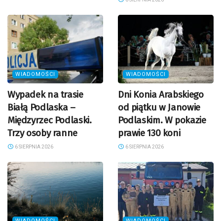
WIADOMOŚCI
WIADOMOŚCI
Wypadek na trasie
Dni Konia Arabskiego
Białą Podlaska –
od piątku w Janowie
Międzyrzec Podlaski.
Podlaskim. W pokazie
Trzy osoby ranne
prawie 130 koni
6 SIERPNIA 2026
6 SIERPNIA 2026
WIADOMOŚCI
WIADOMOŚCI