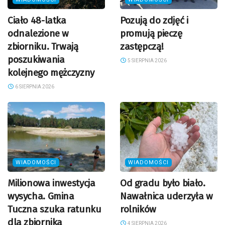
Ciało 48-latka
Pozują do zdjęć i
odnalezione w
promują pieczę
zbiorniku. Trwają
zastępczą!
poszukiwania
5 SIERPNIA 2026
kolejnego mężczyzny
6 SIERPNIA 2026
WIADOMOŚCI
WIADOMOŚCI
Milionowa inwestycja
Od gradu było biało.
wysycha. Gmina
Nawałnica uderzyła w
Tuczna szuka ratunku
rolników
dla zbiornika
4 SIERPNIA 2026