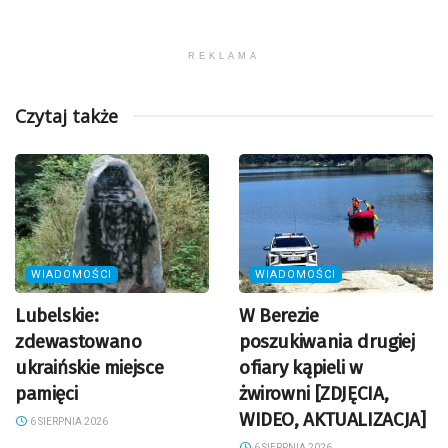
REKLAMA
Czytaj także
WIADOMOŚCI
WIADOMOŚCI
Lubelskie:
W Berezie
zdewastowano
poszukiwania drugiej
ukraińskie miejsce
ofiary kąpieli w
pamięci
żwirowni [ZDJĘCIA,
WIDEO, AKTUALIZACJA]
6 SIERPNIA 2026
6 SIERPNIA 2026