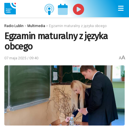
Radio Lublin
>
Multimedia
>
Egzamin maturalny z języka obcego
Egzamin maturalny z języka
obcego
A
07 maja 2025 / 09:40
A