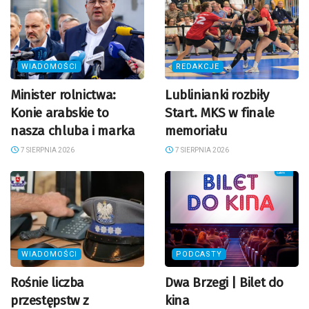
WIADOMOŚCI
REDAKCJE
Minister rolnictwa:
Lublinianki rozbiły
Konie arabskie to
Start. MKS w finale
nasza chluba i marka
memoriału
7 SIERPNIA 2026
7 SIERPNIA 2026
WIADOMOŚCI
PODCASTY
Rośnie liczba
Dwa Brzegi | Bilet do
przestępstw z
kina