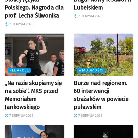
Polskiego. Nagroda dla
Lubelskiem
prof. Lecha Śliwonika
7 SIERPNIA 2026
7 SIERPNIA 2026
REDAKCJE
WIADOMOŚCI
„Na razie skupiamy się
Burze nad regionem.
na sobie”. MKS przed
60 interwencji
Memoriałem
strażaków w powiecie
Jankowskiego
puławskim
7 SIERPNIA 2026
7 SIERPNIA 2026