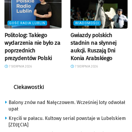
GOŚĆ RADIA LUBLIN
WIADOMOŚCI
Politolog: Takiego
Gwiazdy polskich
wydarzenia nie było za
stadnin na słynnej
poprzednich
aukcji. Ruszają Dni
prezydentów Polski
Konia Arabskiego
7 SIERPNIA 2026
7 SIERPNIA 2026
Ciekawostki
Balony znów nad Nałęczowem. Wcześniej loty odwołał
upał
Kręcili w pałacu. Kultowy serial powstaje w Lubelskiem
[ZDJĘCIA]