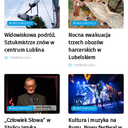
WIADOMOŚCI
WIADOMOŚCI
Widowiskowa podróż.
Nocna ewakuacja
Sztukmistrze znów w
trzech obozów
centrum Lublina
harcerskich w
Lubelskiem
7 SIERPNIA 2026
7 SIERPNIA 2026
WIADOMOŚCI
WIADOMOŚCI
„Człowiek Słowa” w
Kultura i muzyka na
Stolicy Języka
Bugu. Nowy festiwal w