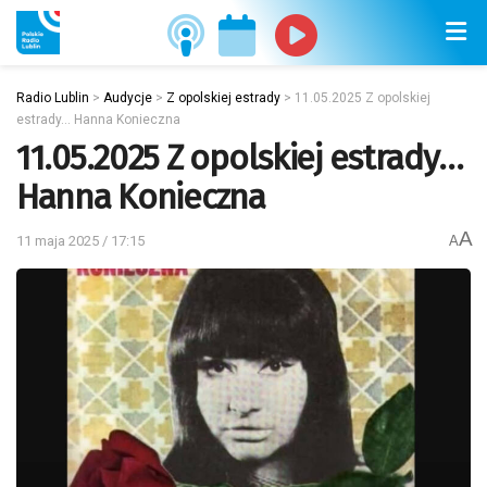
Radio Lublin
>
Audycje
>
Z opolskiej estrady
>
11.05.2025 Z opolskiej
estrady… Hanna Konieczna
11.05.2025 Z opolskiej estrady…
Hanna Konieczna
A
11 maja 2025 / 17:15
A