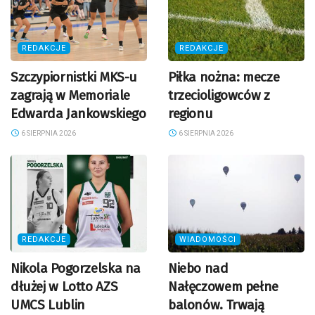
REDAKCJE
REDAKCJE
Szczypiornistki MKS-u
Piłka nożna: mecze
zagrają w Memoriale
trzecioligowców z
Edwarda Jankowskiego
regionu
6 SIERPNIA 2026
6 SIERPNIA 2026
REDAKCJE
WIADOMOŚCI
Nikola Pogorzelska na
Niebo nad
dłużej w Lotto AZS
Nałęczowem pełne
UMCS Lublin
balonów. Trwają