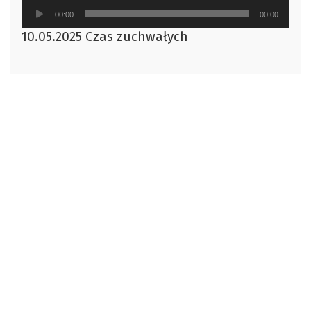
Odtwarzacz
00:00
00:00
plików
10.05.2025 Czas zuchwałych
dźwiękowych