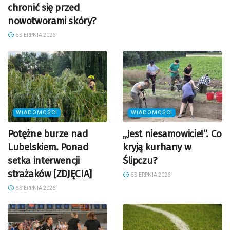
chronić się przed
nowotworami skóry?
6 SIERPNIA 2026
WIADOMOŚCI
WIADOMOŚCI
Potężne burze nad
„Jest niesamowicie!”. Co
Lubelskiem. Ponad
kryją kurhany w
setka interwencji
Ślipczu?
strażaków [ZDJĘCIA]
6 SIERPNIA 2026
6 SIERPNIA 2026