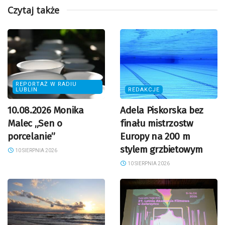
Czytaj także
REPORTAŻ W RADIU
LUBLIN
REDAKCJE
10.08.2026 Monika
Adela Piskorska bez
Malec „Sen o
finału mistrzostw
porcelanie”
Europy na 200 m
stylem grzbietowym
10 SIERPNIA 2026
10 SIERPNIA 2026