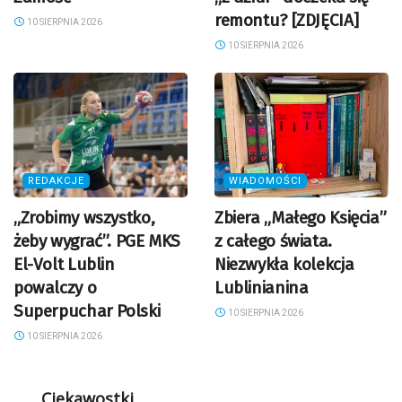
remontu? [ZDJĘCIA]
10 SIERPNIA 2026
10 SIERPNIA 2026
REDAKCJE
WIADOMOŚCI
„Zrobimy wszystko,
Zbiera „Małego Księcia”
żeby wygrać”. PGE MKS
z całego świata.
El-Volt Lublin
Niezwykła kolekcja
powalczy o
Lublinianina
Superpuchar Polski
10 SIERPNIA 2026
10 SIERPNIA 2026
Ciekawostki