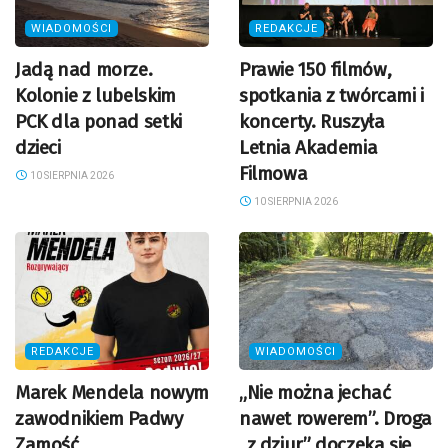
WIADOMOŚCI
REDAKCJE
Jadą nad morze.
Prawie 150 filmów,
Kolonie z lubelskim
spotkania z twórcami i
PCK dla ponad setki
koncerty. Ruszyła
dzieci
Letnia Akademia
Filmowa
10 SIERPNIA 2026
10 SIERPNIA 2026
REDAKCJE
WIADOMOŚCI
Marek Mendela nowym
„Nie można jechać
zawodnikiem Padwy
nawet rowerem”. Droga
Zamość
„z dziur” doczeka się