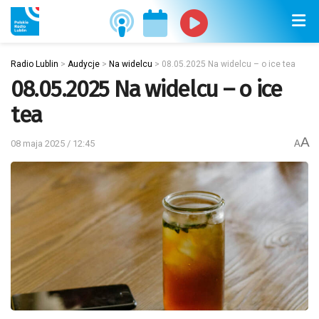
Radio Lublin
>
Audycje
>
Na widelcu
>
08.05.2025 Na widelcu – o ice tea
08.05.2025 Na widelcu – o ice
tea
A
08 maja 2025 / 12:45
A