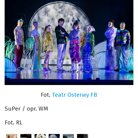
Fot.
Teatr Osterwy FB
SuPer / opr. WM
Fot. RL