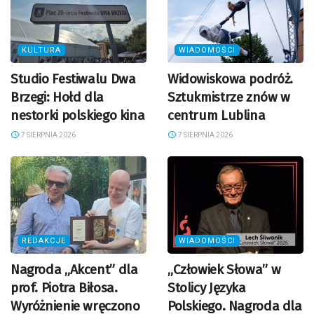
KULTURA
WIADOMOŚCI
Studio Festiwalu Dwa
Widowiskowa podróż.
Brzegi: Hołd dla
Sztukmistrze znów w
nestorki polskiego kina
centrum Lublina
7 SIERPNIA 2026
7 SIERPNIA 2026
REDAKCJE
WIADOMOŚCI
Nagroda „Akcent” dla
„Człowiek Słowa” w
prof. Piotra Biłosa.
Stolicy Języka
Wyróżnienie wręczono
Polskiego. Nagroda dla