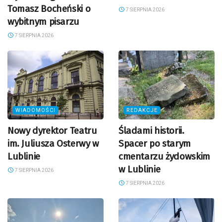
Tomasz Bocheński o
7 SIERPNIA 2026
wybitnym pisarzu
7 SIERPNIA 2026
WIADOMOŚCI
REDAKCJE
Nowy dyrektor Teatru
Śladami historii.
im. Juliusza Osterwy w
Spacer po starym
Lublinie
cmentarzu żydowskim
w Lublinie
7 SIERPNIA 2026
7 SIERPNIA 2026