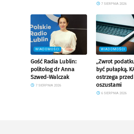
7 SIERPNIA 2026
WIADOMOŚCI
WIADOMOŚCI
Gość Radia Lublin:
„Zwrot podatk
politolog dr Anna
być pułapką. K
Szwed-Walczak
ostrzega przed
oszustami
7 SIERPNIA 2026
6 SIERPNIA 2026