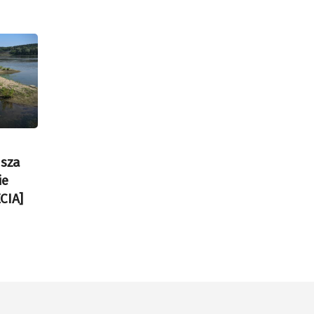
usza
ie
CIA]