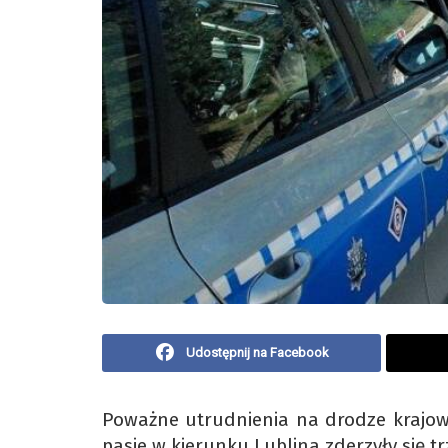
Udostępnij na Facebook
Poważne utrudnienia na drodze krajowe
pasie w kierunku Lublina zderzyły się t