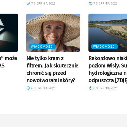
7 SIERPNIA 2026
7 SIERPNIA 2026
WIADOMOŚCI
WIADOMOŚCI
u” może
Nie tylko krem z
Rekordowo niski
AS
filtrem. Jak skutecznie
poziom Wisły. S
chronić się przed
hydrologiczna n
nowotworami skóry?
odpuszcza [ZDJĘ
6 SIERPNIA 2026
6 SIERPNIA 2026