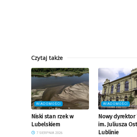
Czytaj także
WIADOMOŚCI
WIADOMOŚCI
Niski stan rzek w
Nowy dyrektor 
Lubelskiem
im. Juliusza Os
Lublinie
7 SIERPNIA 2026