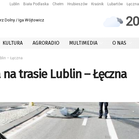
Lublin
Biała Podlaska
Chełm
Hrubieszów
Kraśnik
Lubartów
Łęczna
2
rz Dolny / Iga Wójtowicz
KULTURA
AGRORADIO
MULTIMEDIA
O NAS
blin – Łęczna
na trasie Lublin – Łęczna