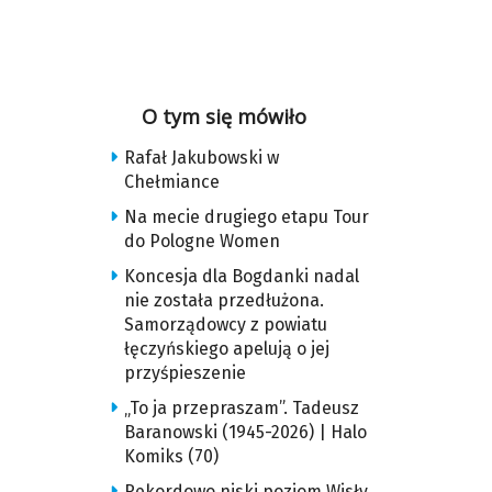
O tym się mówiło
Rafał Jakubowski w
Chełmiance
Na mecie drugiego etapu Tour
do Pologne Women
Koncesja dla Bogdanki nadal
nie została przedłużona.
Samorządowcy z powiatu
łęczyńskiego apelują o jej
przyśpieszenie
„To ja przepraszam”. Tadeusz
Baranowski (1945-2026) | Halo
Komiks (70)
Rekordowo niski poziom Wisły