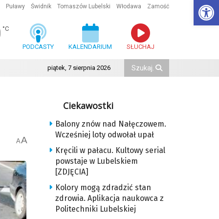
Ot
Puławy
Świdnik
Tomaszów Lubelski
Włodawa
Zamość
0
°C
PODCASTY
KALENDARIUM
SŁUCHAJ
piątek, 7 sierpnia 2026
Ciekawostki
Balony znów nad Nałęczowem.
Wcześniej loty odwołał upał
A
A
Kręcili w pałacu. Kultowy serial
powstaje w Lubelskiem
[ZDJĘCIA]
Kolory mogą zdradzić stan
zdrowia. Aplikacja naukowca z
Politechniki Lubelskiej