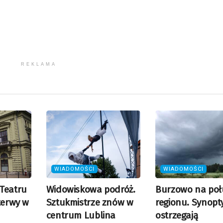
REKLAMA
WIADOMOŚCI
WIADOMOŚCI
Teatru
Widowiskowa podróż.
Burzowo na poł
terwy w
Sztukmistrze znów w
regionu. Synopt
centrum Lublina
ostrzegają