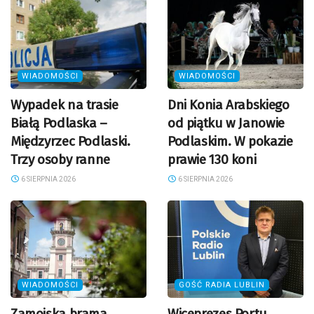
WIADOMOŚCI
WIADOMOŚCI
Wypadek na trasie
Dni Konia Arabskiego
Białą Podlaska –
od piątku w Janowie
Międzyrzec Podlaski.
Podlaskim. W pokazie
Trzy osoby ranne
prawie 130 koni
6 SIERPNIA 2026
6 SIERPNIA 2026
WIADOMOŚCI
GOŚĆ RADIA LUBLIN
Zamojska brama
Wiceprezes Portu