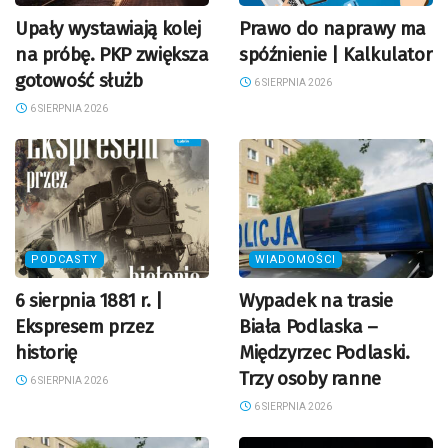
Upały wystawiają kolej
Prawo do naprawy ma
na próbę. PKP zwiększa
spóźnienie | Kalkulator
gotowość służb
6 SIERPNIA 2026
6 SIERPNIA 2026
PODCASTY
WIADOMOŚCI
6 sierpnia 1881 r. |
Wypadek na trasie
Ekspresem przez
Biała Podlaska –
historię
Międzyrzec Podlaski.
Trzy osoby ranne
6 SIERPNIA 2026
6 SIERPNIA 2026