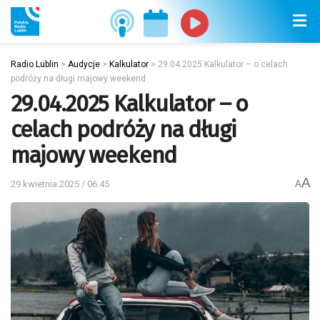
Radio Lublin
>
Audycje
>
Kalkulator
>
29.04.2025 Kalkulator – o celach
podróży na długi majowy weekend
29.04.2025 Kalkulator – o
celach podróży na długi
majowy weekend
A
29 kwietnia 2025 / 06:45
A