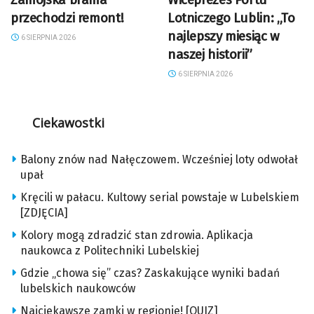
przechodzi remont!
Lotniczego Lublin: „To
najlepszy miesiąc w
6 SIERPNIA 2026
naszej historii”
6 SIERPNIA 2026
Ciekawostki
Balony znów nad Nałęczowem. Wcześniej loty odwołał
upał
Kręcili w pałacu. Kultowy serial powstaje w Lubelskiem
[ZDJĘCIA]
Kolory mogą zdradzić stan zdrowia. Aplikacja
naukowca z Politechniki Lubelskiej
Gdzie „chowa się” czas? Zaskakujące wyniki badań
lubelskich naukowców
Najciekawsze zamki w regionie! [QUIZ]