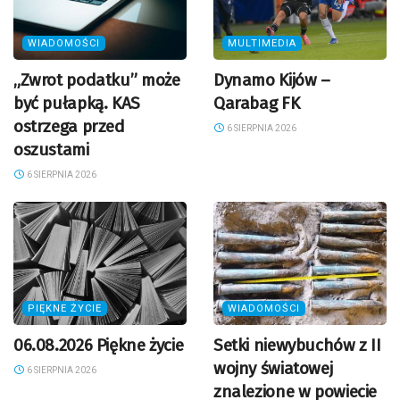
WIADOMOŚCI
MULTIMEDIA
„Zwrot podatku” może
Dynamo Kijów –
być pułapką. KAS
Qarabag FK
ostrzega przed
6 SIERPNIA 2026
oszustami
6 SIERPNIA 2026
PIĘKNE ŻYCIE
WIADOMOŚCI
06.08.2026 Piękne życie
Setki niewybuchów z II
wojny światowej
6 SIERPNIA 2026
znalezione w powiecie