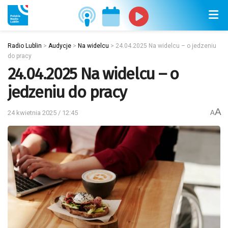
Radio Lublin
>
Audycje
>
Na widelcu
>
24.04.2025 Na widelcu – o jedzeniu
do pracy
24.04.2025 Na widelcu – o
jedzeniu do pracy
A
24 kwietnia 2025 / 12:45
A