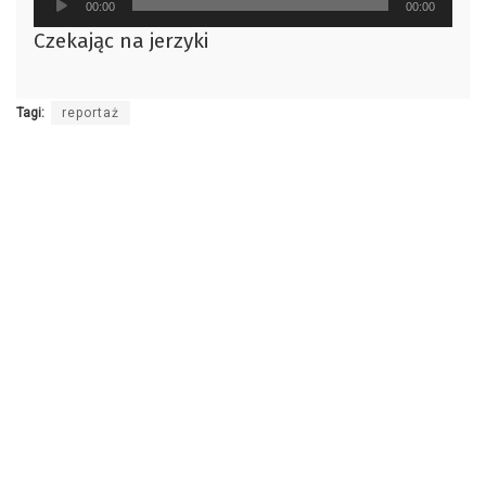
00:00
00:00
plików
Czekając na jerzyki
dźwiękowych
Tagi:
reportaż