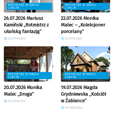
REPORTAŻ W RADIU
REPORTAŻ W RADIU
LUBLIN
LUBLIN
26.07.2026 Mariusz
22.07.2026 Monika
Kamiński „Rotmistrz z
Malec – „Kolekcjoner
ułańską fantazją”
porcelany”
26 LIPCA 2026
22 LIPCA 2026
REPORTAŻ W RADIU
REPORTAŻ W RADIU
LUBLIN
LUBLIN
20.07.2026 Monika
19.07.2026 Magda
Malec „Droga”
Grydniewska „Kościół
w Żabiance”
20 LIPCA 2026
19 LIPCA 2026