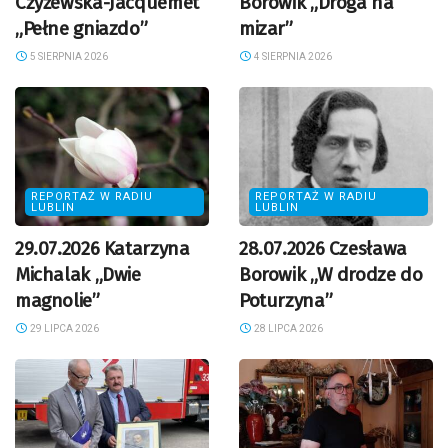
Czyżewska-Jacquemet
Borowik „Droga na
„Pełne gniazdo”
mizar”
5 SIERPNIA 2026
4 SIERPNIA 2026
REPORTAŻ W RADIU
REPORTAŻ W RADIU
LUBLIN
LUBLIN
29.07.2026 Katarzyna
28.07.2026 Czesława
Michalak „Dwie
Borowik „W drodze do
magnolie”
Poturzyna”
29 LIPCA 2026
28 LIPCA 2026