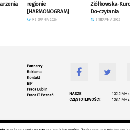
arzenia
regionie
Ziółkowska-Kurc
[HARMONOGRAM]
Do-czytania
9 SIERPNIA 2026
9 SIERPNIA 2026
Partnerzy
Reklama
Kontakt
BIP
Praca Lublin
NASZE
102.2 MHz 
Praca IT Poznań
CZĘSTOTLIWOŚCI:
103.1 MHz 
© 2026 Wszelkie prawa zastrzeżone. Radio Lublin S.A. w likwidacji
danie wyrażasz zgodę na używanie plików cookie. Zachęcamy do odwiedzenia 