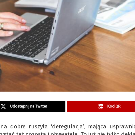
Udostępnij na Twitter
Kod QR
na dobre ruszyła 'deregulacja’, mająca usprawnić
tać też pozostali obywatele. To już nie tylko dekla