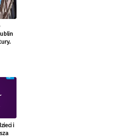
o
ublin
tury.
zieci i
asza