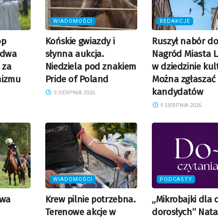
WIADOMOŚCI
REDAKCJE
op
Końskie gwiazdy i
Ruszył nabór d
 dwa
słynna aukcja.
Nagród Miasta L
 za
Niedziela pod znakiem
w dziedzinie kul
nizmu
Pride of Poland
Można zgłaszać
kandydatów
9 SIERPNIA 2026
9 SIERPNIA 2026
WIADOMOŚCI
PODCASTY
owa
Krew pilnie potrzebna.
„Mikrobajki dla d
Terenowe akcje w
dorosłych” Nat