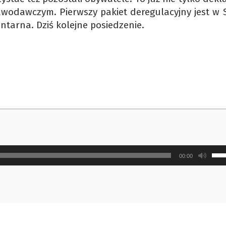
awodawczym. Pierwszy pakiet deregulacyjny jest w S
entarna. Dziś kolejne posiedzenie.
Uży
00:00
strz
do
gór
ora
do