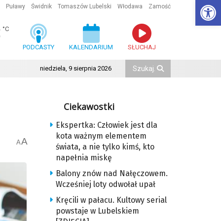
Ot
Puławy
Świdnik
Tomaszów Lubelski
Włodawa
Zamość
3
°C
PODCASTY
KALENDARIUM
SŁUCHAJ
niedziela, 9 sierpnia 2026
Ciekawostki
Ekspertka: Człowiek jest dla
kota ważnym elementem
A
A
świata, a nie tylko kimś, kto
napełnia miskę
Balony znów nad Nałęczowem.
Wcześniej loty odwołał upał
Kręcili w pałacu. Kultowy serial
powstaje w Lubelskiem