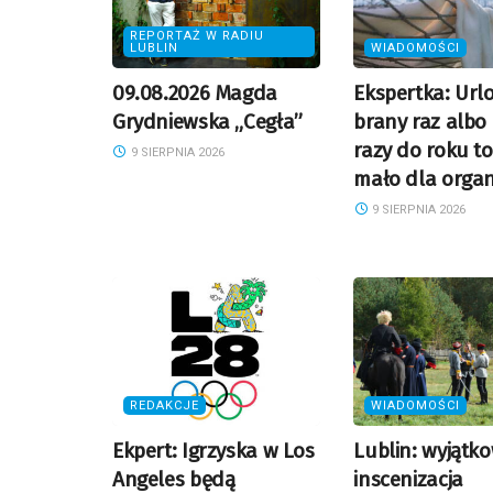
REPORTAŻ W RADIU
LUBLIN
WIADOMOŚCI
09.08.2026 Magda
Ekspertka: Url
Grydniewska „Cegła”
brany raz albo
razy do roku to
9 SIERPNIA 2026
mało dla orga
9 SIERPNIA 2026
REDAKCJE
WIADOMOŚCI
Ekpert: Igrzyska w Los
Lublin: wyjątk
Angeles będą
inscenizacja