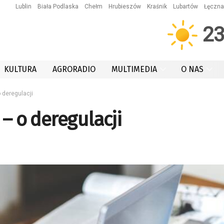
Lublin
Biała Podlaska
Chełm
Hrubieszów
Kraśnik
Lubartów
Łęczna
2
KULTURA
AGRORADIO
MULTIMEDIA
O NAS
 deregulacji
 – o deregulacji