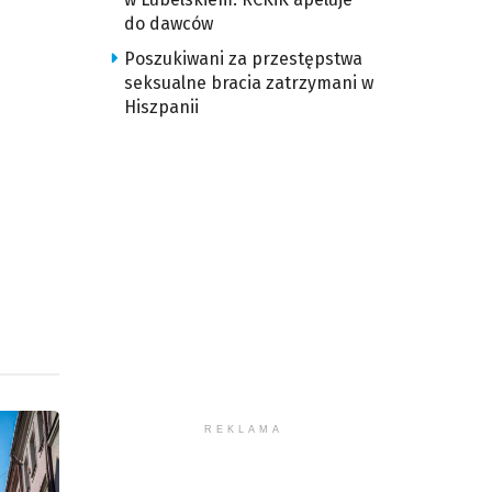
u
do dawców
Poszukiwani za przestępstwa
ększyć
seksualne bracia zatrzymani w
Hiszpanii
iejszyć
śność.
REKLAMA