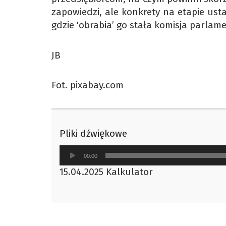
zapowiedzi, ale konkrety na etapie ust
gdzie 'obrabia’ go stała komisja parlam
JB
Fot. pixabay.com
Pliki dźwiękowe
Odtwarzacz
00:00
plików
15.04.2025 Kalkulator
dźwiękowych