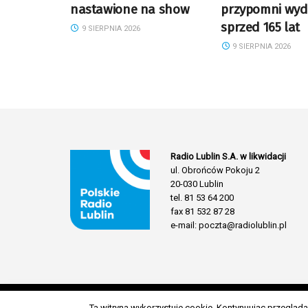
nastawione na show
przypomni wyd
sprzed 165 lat
9 SIERPNIA 2026
9 SIERPNIA 2026
Radio Lublin S.A. w likwidacji
ul. Obrońców Pokoju 2
20-030 Lublin
tel. 81 53 64 200
fax 81 532 87 28
e-mail: poczta@radiolublin.pl
Ta witryna wykorzystuje cookie. Kontynuując przeglą