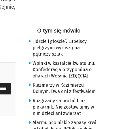
ejmie,
O tym się mówiło
„Idźcie i głoście”. Lubelscy
pielgrzymi wyruszą na
pątniczy szlak
Wpinki w kształcie kwiatu lnu.
Konfederacja przypomina o
ofiarach Wołynia [ZDJĘCIA]
Klezmerzy w Kazimierzu
waj
Dolnym. Dwa dni z festiwalem
ałek
Rozgrzany samochód jak
piekarnik. Nie zostawiajmy w
y
nim dzieci ani zwierząt
z
Alarmująco niskie zapasy krwi
w Lubelskiem. RCKiK apeluje