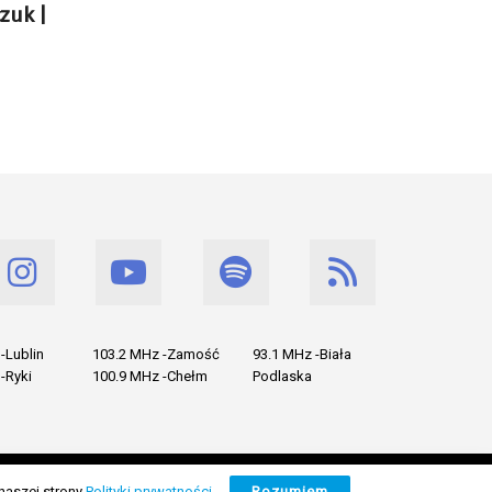
zuk |
-Lublin
103.2 MHz -Zamość
93.1 MHz -Biała
-Ryki
100.9 MHz -Chełm
Podlaska
naszej strony
Polityki prywatności
.
Rozumiem