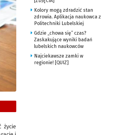
[ZDJĘCIA]
Kolory mogą zdradzić stan
zdrowia. Aplikacja naukowca z
Politechniki Lubelskiej
Gdzie „chowa się” czas?
Zaskakujące wyniki badań
lubelskich naukowców
Najciekawsze zamki w
regionie! [QUIZ]
 życie
racje i