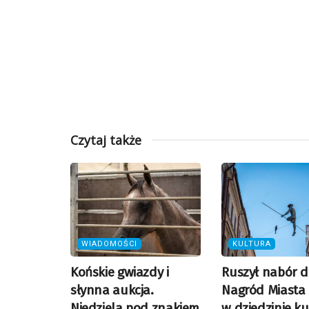
Czytaj także
WIADOMOŚCI
KULTURA
Końskie gwiazdy i
Ruszył nabór 
słynna aukcja.
Nagród Miasta 
Niedziela pod znakiem
w dziedzinie ku