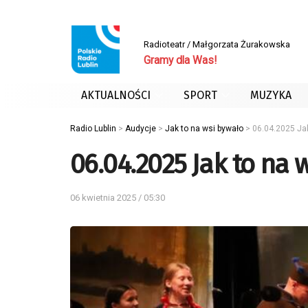
Radioteatr / Małgorzata Żurakowska
Gramy dla Was!
AKTUALNOŚCI
SPORT
MUZYKA
Radio Lublin
>
Audycje
>
Jak to na wsi bywało
>
06.04.2025 Jak
06.04.2025 Jak to na 
06 kwietnia 2025 / 05:30