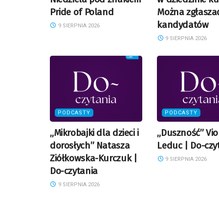
Pride of Poland
Można zgłasza
kandydatów
9 SIERPNIA 2026
9 SIERPNIA 2026
PODCASTY
PODCASTY
„Mikrobajki dla dzieci i
„Duszność” Vio
dorosłych” Natasza
Leduc | Do-czy
Ziółkowska-Kurczuk |
9 SIERPNIA 2026
Do-czytania
9 SIERPNIA 2026