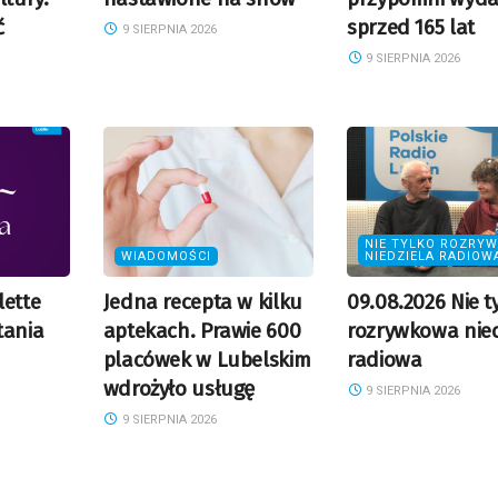
ć
sprzed 165 lat
9 SIERPNIA 2026
9 SIERPNIA 2026
NIE TYLKO ROZRY
WIADOMOŚCI
NIEDZIELA RADIOW
lette
Jedna recepta w kilku
09.08.2026 Nie t
tania
aptekach. Prawie 600
rozrywkowa nied
placówek w Lubelskim
radiowa
wdrożyło usługę
9 SIERPNIA 2026
9 SIERPNIA 2026