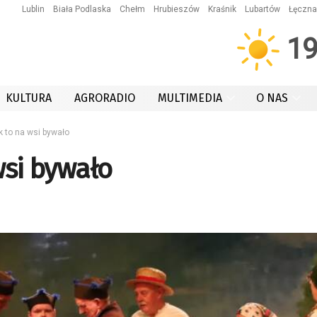
Lublin
Biała Podlaska
Chełm
Hrubieszów
Kraśnik
Lubartów
Łęczna
1
KULTURA
AGRORADIO
MULTIMEDIA
O NAS
 to na wsi bywało
wsi bywało