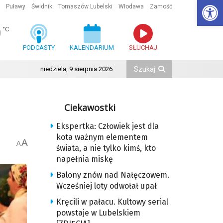
Ot
Puławy
Świdnik
Tomaszów Lubelski
Włodawa
Zamość
9
°C
PODCASTY
KALENDARIUM
SŁUCHAJ
niedziela, 9 sierpnia 2026
Ciekawostki
Ekspertka: Człowiek jest dla
kota ważnym elementem
A
A
świata, a nie tylko kimś, kto
napełnia miskę
Balony znów nad Nałęczowem.
Wcześniej loty odwołał upał
Kręcili w pałacu. Kultowy serial
powstaje w Lubelskiem