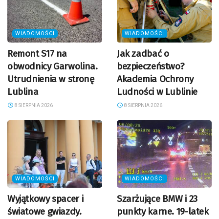
WIADOMOŚCI
WIADOMOŚCI
Remont S17 na
Jak zadbać o
obwodnicy Garwolina.
bezpieczeństwo?
Utrudnienia w stronę
Akademia Ochrony
Lublina
Ludności w Lublinie
8 SIERPNIA 2026
8 SIERPNIA 2026
WIADOMOŚCI
WIADOMOŚCI
Wyjątkowy spacer i
Szarżujące BMW i 23
światowe gwiazdy.
punkty karne. 19-latek