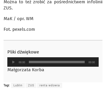
Można to też zrobić za pośrednictwem infolinii
ZUS.
MaK / opr. WM
Fot. pexels.com
Pliki dźwiękowe
Odtwarzacz
00:00
00:00
plików
Małgorzata Korba
dźwiękowych
Tagi:
Lublin
ZUS
renta wdowia