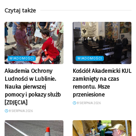
Czytaj także
WIADOMOŚCI
WIADOMOŚCI
Akademia Ochrony
Kościół Akademicki KUL
Ludności w Lublinie.
zamknięty na czas
Nauka pierwszej
remontu. Msze
pomocy i pokazy służb
przeniesione
[ZDJĘCIA]
8 SIERPNIA 2026
8 SIERPNIA 2026