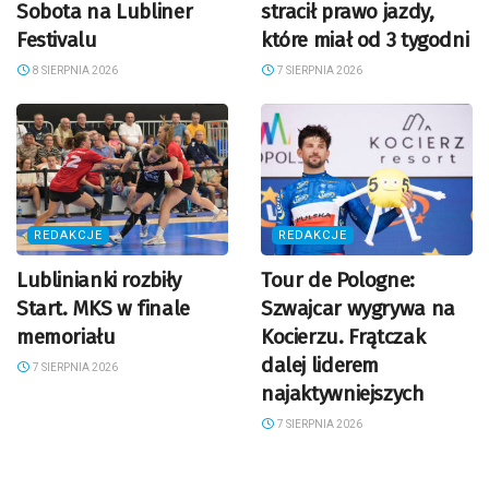
Sobota na Lubliner
stracił prawo jazdy,
Festivalu
które miał od 3 tygodni
8 SIERPNIA 2026
7 SIERPNIA 2026
REDAKCJE
REDAKCJE
Lublinianki rozbiły
Tour de Pologne:
Start. MKS w finale
Szwajcar wygrywa na
memoriału
Kocierzu. Frątczak
dalej liderem
7 SIERPNIA 2026
najaktywniejszych
7 SIERPNIA 2026