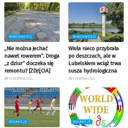
WIADOMOŚCI
WIADOMOŚCI
„Nie można jechać
Wisła nieco przybrała
nawet rowerem”. Droga
po deszczach, ale w
„z dziur” doczeka się
Lubelskiem wciąż trwa
remontu? [ZDJĘCIA]
susza hydrologiczna
10 SIERPNIA 2026
9 SIERPNIA 2026
REDAKCJE
REDAKCJE