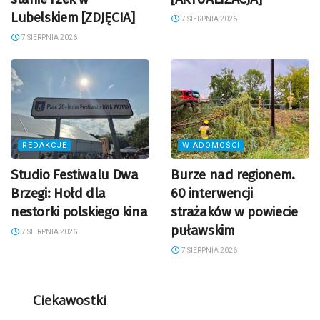
Lubelskiem [ZDJĘCIA]
7 SIERPNIA 2026
7 SIERPNIA 2026
REDAKCJE
WIADOMOŚCI
Studio Festiwalu Dwa
Burze nad regionem.
Brzegi: Hołd dla
60 interwencji
nestorki polskiego kina
strażaków w powiecie
puławskim
7 SIERPNIA 2026
7 SIERPNIA 2026
Ciekawostki