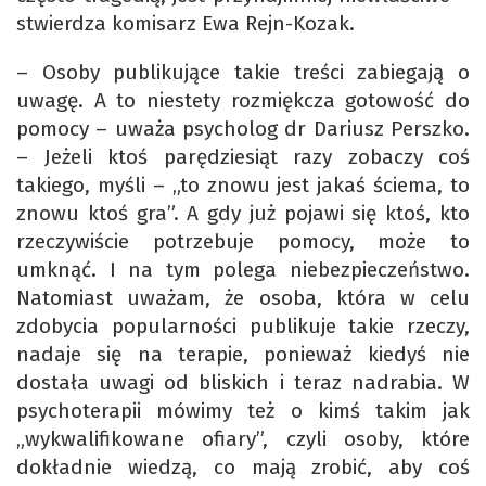
stwierdza komisarz Ewa Rejn-Kozak.
– Osoby publikujące takie treści zabiegają o
uwagę. A to niestety rozmiękcza gotowość do
pomocy – uważa psycholog dr Dariusz Perszko.
– Jeżeli ktoś parędziesiąt razy zobaczy coś
takiego, myśli – „to znowu jest jakaś ściema, to
znowu ktoś gra”. A gdy już pojawi się ktoś, kto
rzeczywiście potrzebuje pomocy, może to
umknąć. I na tym polega niebezpieczeństwo.
Natomiast uważam, że osoba, która w celu
zdobycia popularności publikuje takie rzeczy,
nadaje się na terapie, ponieważ kiedyś nie
dostała uwagi od bliskich i teraz nadrabia. W
psychoterapii mówimy też o kimś takim jak
„wykwalifikowane ofiary”, czyli osoby, które
dokładnie wiedzą, co mają zrobić, aby coś