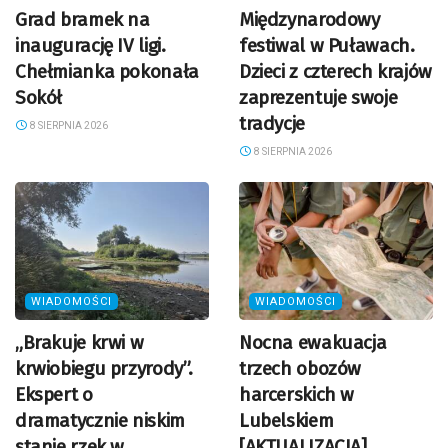
Grad bramek na
Międzynarodowy
inaugurację IV ligi.
festiwal w Puławach.
Chełmianka pokonała
Dzieci z czterech krajów
Sokół
zaprezentuje swoje
tradycje
8 SIERPNIA 2026
8 SIERPNIA 2026
WIADOMOŚCI
WIADOMOŚCI
„Brakuje krwi w
Nocna ewakuacja
krwiobiegu przyrody”.
trzech obozów
Ekspert o
harcerskich w
dramatycznie niskim
Lubelskiem
stanie rzek w
[AKTUALIZACJA]