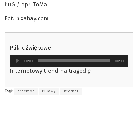
ŁuG / opr. ToMa
Fot. pixabay.com
Pliki dźwiękowe
Odtwarzacz
00:00
00:00
plików
Internetowy trend na tragedię
dźwiękowych
Tagi:
przemoc
Puławy
Internet