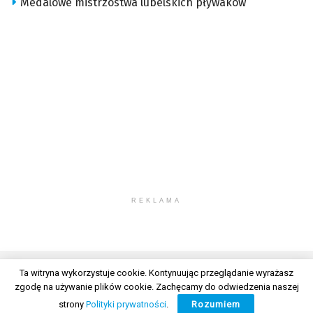
Medalowe mistrzostwa lubelskich pływaków
REKLAMA
Ta witryna wykorzystuje cookie. Kontynuując przeglądanie wyrażasz
zgodę na używanie plików cookie. Zachęcamy do odwiedzenia naszej
© 2026 Wszelkie prawa zastrzeżone. Radio Lublin S.A. w likwidacji
strony
Polityki prywatności
.
Rozumiem