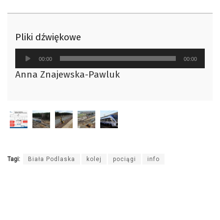
Pliki dźwiękowe
Odtwarzacz
00:00
00:00
plików
Anna Znajewska-Pawluk
dźwiękowych
Tagi:
Biała Podlaska
kolej
pociągi
info