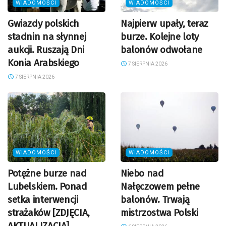
WIADOMOŚCI
WIADOMOŚCI
Gwiazdy polskich
Najpierw upały, teraz
stadnin na słynnej
burze. Kolejne loty
aukcji. Ruszają Dni
balonów odwołane
Konia Arabskiego
7 SIERPNIA 2026
7 SIERPNIA 2026
WIADOMOŚCI
WIADOMOŚCI
Potężne burze nad
Niebo nad
Lubelskiem. Ponad
Nałęczowem pełne
setka interwencji
balonów. Trwają
strażaków [ZDJĘCIA,
mistrzostwa Polski
AKTUALIZACJA]