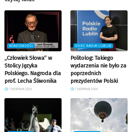
WIADOMOŚCI
GOŚĆ RADIA LUBLIN
„Człowiek Słowa” w
Politolog: Takiego
Stolicy Języka
wydarzenia nie było za
Polskiego. Nagroda dla
poprzednich
prof. Lecha Śliwonika
prezydentów Polski
7 SIERPNIA 2026
7 SIERPNIA 2026