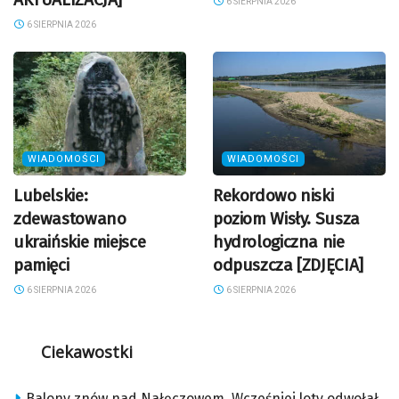
6 SIERPNIA 2026
6 SIERPNIA 2026
WIADOMOŚCI
WIADOMOŚCI
Lubelskie:
Rekordowo niski
zdewastowano
poziom Wisły. Susza
ukraińskie miejsce
hydrologiczna nie
pamięci
odpuszcza [ZDJĘCIA]
6 SIERPNIA 2026
6 SIERPNIA 2026
Ciekawostki
Balony znów nad Nałęczowem. Wcześniej loty odwołał