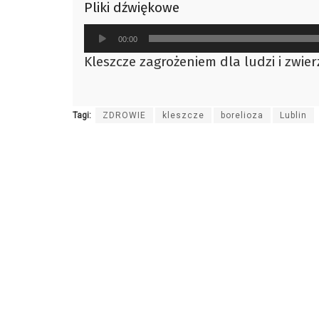
Pliki dźwiękowe
Odtwarzacz
00:00
plików
Kleszcze zagrożeniem dla ludzi i zwier
dźwiękowych
Tagi:
ZDROWIE
kleszcze
borelioza
Lublin