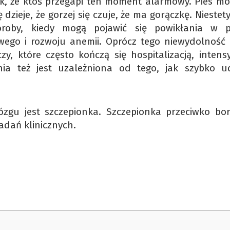
tak, że ktoś przegapi ten moment alarmowy. Pies mo
 dzieje, że gorzej się czuje, że ma gorączkę. Niestety
oby, kiedy mogą pojawić się powikłania w p
ego i rozwoju anemii. Oprócz tego niewydolność 
y, które często kończą się hospitalizacją, inten
nia też jest uzależniona od tego, jak szybko u
gu jest szczepionka. Szczepionka przeciwko bore
adań klinicznych.