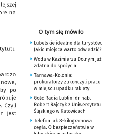
lejszej
hore na
O tym się mówiło
Lubelskie idealne dla turystów.
tytutu
Jakie miejsca warto odwiedzić?
Woda w Kazimierzu Dolnym już
zdatna do spożycia
 bardzo
Tarnawa-Kolonia:
inowe,
prokuratorzy zakończyli prace
w miejscu upadku rakiety
oby po
róbuje
Gość Radia Lublin: dr hab.
Robert Rajczyk z Uniwersytetu
. Czyli
Śląskiego w Katowicach
n jest
Telefon jak 8-kilogramowa
cegła. O bezpieczeństwie w
lubelskim miasteczku