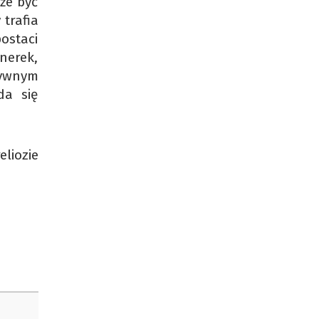
że być
 trafia
ostaci
nerek,
sywnym
da się
liozie