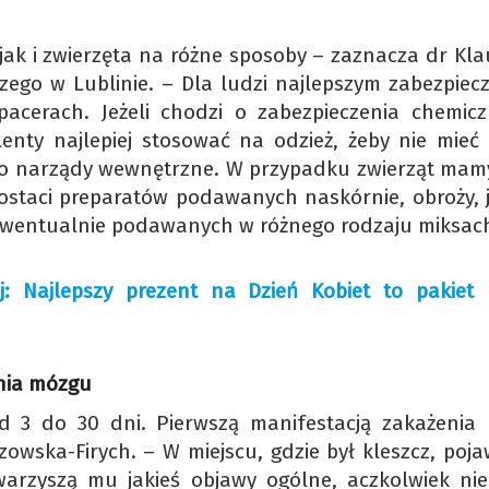
jak i zwierzęta na różne sposoby – zaznacza dr Kla
zego w Lublinie. – Dla ludzi najlepszym zabezpiec
pacerach. Jeżeli chodzi o zabezpieczenia chemicz
enty najlepiej stosować na odzież, żeby nie mieć 
i o narządy wewnętrzne. W przypadku zwierząt mamy
staci preparatów podawanych naskórnie, obroży, j
, ewentualnie podawanych w różnego rodzaju miksac
: Najlepszy prezent na Dzień Kobiet to pakiet
enia mózgu
d 3 do 30 dni. Pierwszą manifestacją zakażenia 
wska-Firych. – W miejscu, gdzie był kleszcz, pojaw
warzyszą mu jakieś objawy ogólne, aczkolwiek nie