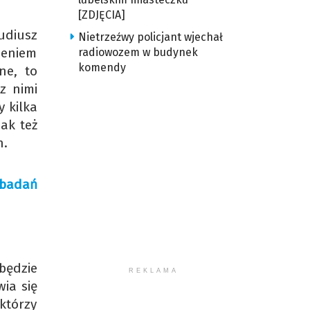
[ZDJĘCIA]
udiusz
Nietrzeźwy policjant wjechał
zeniem
radiowozem w budynek
komendy
ne, to
z nimi
 kilka
ak też
h.
 badań
będzie
REKLAMA
ia się
którzy