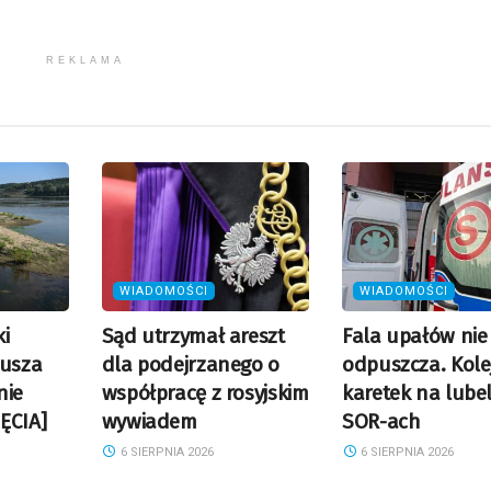
REKLAMA
WIADOMOŚCI
WIADOMOŚCI
i
Sąd utrzymał areszt
Fala upałów nie
Susza
dla podejrzanego o
odpuszcza. Kolej
nie
współpracę z rosyjskim
karetek na lube
ĘCIA]
wywiadem
SOR-ach
6 SIERPNIA 2026
6 SIERPNIA 2026