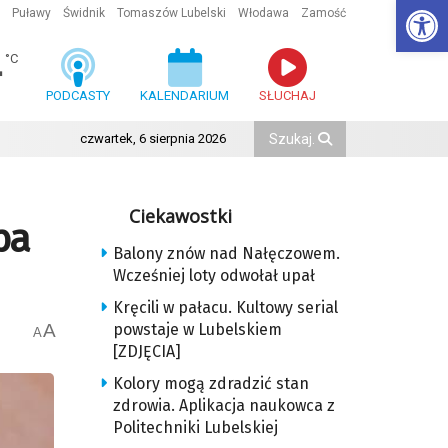
Ot
Puławy
Świdnik
Tomaszów Lubelski
Włodawa
Zamość
4
°C
PODCASTY
KALENDARIUM
SŁUCHAJ
czwartek, 6 sierpnia 2026
Ciekawostki
ba
Balony znów nad Nałęczowem.
Wcześniej loty odwołał upał
Kręcili w pałacu. Kultowy serial
A
powstaje w Lubelskiem
A
[ZDJĘCIA]
Kolory mogą zdradzić stan
zdrowia. Aplikacja naukowca z
Politechniki Lubelskiej