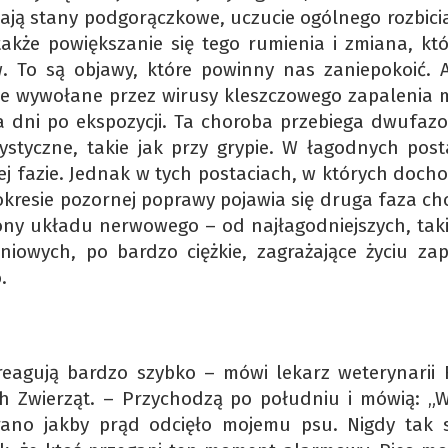
 mają stany podgorączkowe, uczucie ogólnego rozbici
także powiększanie się tego rumienia i zmiana, kt
. To są objawy, które powinny nas zaniepokoić. A
cje wywołane przez wirusy kleszczowego zapalenia 
lka dni po ekspozycji. Ta choroba przebiega dwufaz
rystyczne, takie jak przy grypie. W łagodnych post
j fazie. Jednak w tych postaciach, w których docho
kresie pozornej poprawy pojawia się druga faza cho
ny układu nerwowego – od najłagodniejszych, taki
iowych, po bardzo ciężkie, zagrażające życiu zap
.
reagują bardzo szybko – mówi lekarz weterynarii 
h Zwierząt. – Przychodzą po południu i mówią: „W
rano jakby prąd odcięło mojemu psu. Nigdy tak s