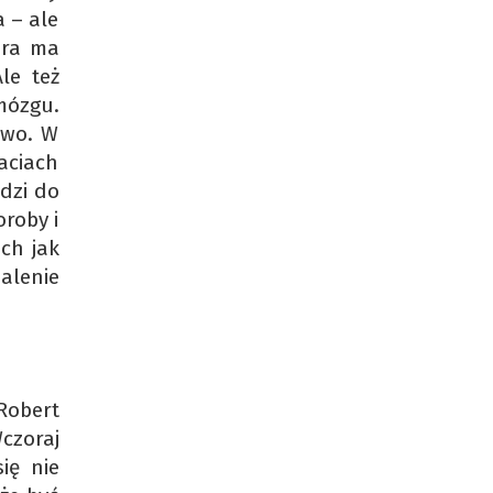
a – ale
óra ma
le też
mózgu.
owo. W
aciach
dzi do
roby i
ch jak
alenie
Robert
czoraj
ię nie