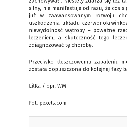
zachowywał”. Niestety zdarza się też 
silny, nie manifestuje od razu, że coś się
już w zaawansowanym rozwoju chor
uszkodzenia układu czerwonokrwinkow
niewydolność wątroby – poważne rzecz
leczeniem, a skuteczność tego lecze
zdiagnozować tę chorobę.
Przeciwko kleszczowemu zapaleniu móz
została dopuszczona do kolejnej fazy b
LilKa / opr. WM
Fot. pexels.com