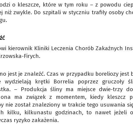
hodzi o kleszcze, które w tym roku – z powodu ciep
 niż zwykle. Do szpitali w styczniu trafiły osoby c
gu.
źć
wi kierownik Kliniki Leczenia Chorób Zakaźnych Ins
Krzowska-Firych.
no jest je znaleźć. Czas w przypadku boreliozy jest
 wydzielają krętki Borrelia poprzez gruczoły śl
istka. – Produkcja śliny ma miejsce dwie-trzy d
e ona ma związek z momentem, kiedy kleszcz p
y nie został znaleziony w trakcie tego usuwania się
h kilku, kilkunastu godzinach, to nawet jeżeli o
czas ryzyko zakażenia.