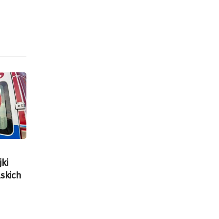
ki
lskich