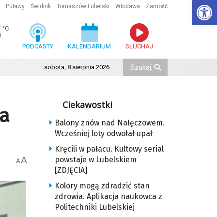
Ot
Puławy
Świdnik
Tomaszów Lubelski
Włodawa
Zamość
5
°C
PODCASTY
KALENDARIUM
SŁUCHAJ
sobota, 8 sierpnia 2026
Ciekawostki
ła
Balony znów nad Nałęczowem.
Wcześniej loty odwołał upał
Kręcili w pałacu. Kultowy serial
A
powstaje w Lubelskiem
A
[ZDJĘCIA]
Kolory mogą zdradzić stan
zdrowia. Aplikacja naukowca z
Politechniki Lubelskiej