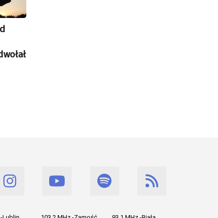
ad
odwołał
-Lublin
103.2 MHz -Zamość
93.1 MHz -Biała