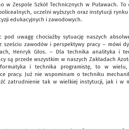
no w Zespole Szkół Technicznych w Puławach. To 
olicealnych, uczelni wyższych oraz instytucji rynku
cyzji edukacyjnych i zawodowych.
ąc pod uwagę chociażby sytuację naszych absolw
 z sześciu zawodów i perspektywy pracy – mówi dy
ch, Henryk Głos. – Dla technika analityka i te
racy są przede wszystkim w naszych Zakładach Azo
nformatyka i technika programistę, to w wielu,
jsce pracy. Już nie wspominam o techniku mechani
ć zatrudnienie tak w wielkiej instytucji, jak i w 