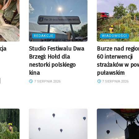
REDAKCJE
WIADOMOŚCI
cja
Studio Festiwalu Dwa
Burze nad regi
Brzegi: Hołd dla
60 interwencji
nestorki polskiego
strażaków w pow
kina
puławskim
]
7 SIERPNIA 2026
7 SIERPNIA 2026