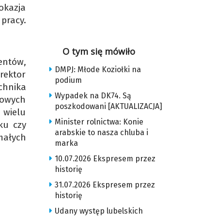
okazja
 pracy.
O tym się mówiło
entów,
DMPJ: Młode Koziołki na
rektor
podium
chnika
Wypadek na DK74. Są
towych
poszkodowani [AKTUALIZACJA]
 wielu
Minister rolnictwa: Konie
ku czy
arabskie to nasza chluba i
małych
marka
10.07.2026 Ekspresem przez
historię
31.07.2026 Ekspresem przez
historię
Udany występ lubelskich