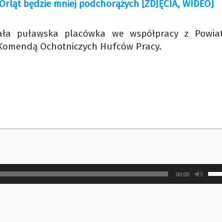
Orląt będzie mniej podchorążych [ZDJĘCIA, WIDEO]
wała puławska placówka we współpracy z Powi
Komendą Ochotniczych Hufców Pracy.
Uży
00:00
strz
do
gór
ora