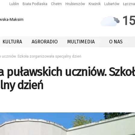
Lublin
Biała Podlaska
Chełm
Hrubieszów
Kraśnik
Lubartów
Łęczna
1
owska-Maksim
KULTURA
AGRORADIO
MULTIMEDIA
O NAS
 uczniów. Szkoła zorganizowała specjalny dzień
 puławskich uczniów. Szko
lny dzień