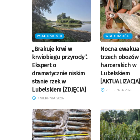
WIADOMOŚCI
WIADOMOŚCI
„Brakuje krwi w
Nocna ewakua
krwiobiegu przyrody”.
trzech obozów
Ekspert o
harcerskich w
dramatycznie niskim
Lubelskiem
stanie rzek w
[AKTUALIZACJA
Lubelskiem [ZDJĘCIA]
7 SIERPNIA 2026
7 SIERPNIA 2026