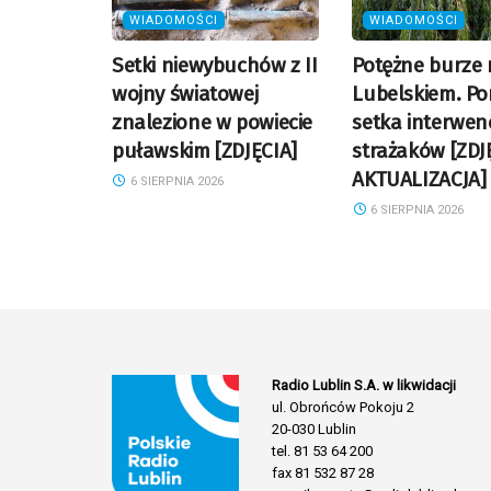
WIADOMOŚCI
WIADOMOŚCI
Setki niewybuchów z II
Potężne burze
wojny światowej
Lubelskiem. P
znalezione w powiecie
setka interwenc
puławskim [ZDJĘCIA]
strażaków [ZDJ
AKTUALIZACJA]
6 SIERPNIA 2026
6 SIERPNIA 2026
Radio Lublin S.A. w likwidacji
ul. Obrońców Pokoju 2
20-030 Lublin
tel. 81 53 64 200
fax 81 532 87 28