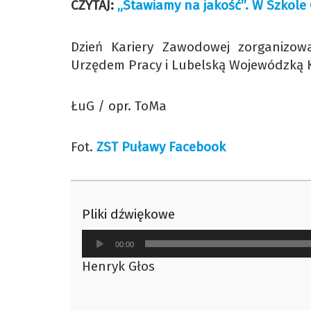
CZYTAJ:
„Stawiamy na jakość”. W Szkole 
Dzień Kariery Zawodowej zorganizo
Urzędem Pracy i Lubelską Wojewódzką 
ŁuG / opr. ToMa
Fot.
ZST Puławy Facebook
Pliki dźwiękowe
Odtwarzacz
00:00
plików
Henryk Głos
dźwiękowych