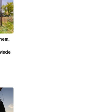
onem.
iecie