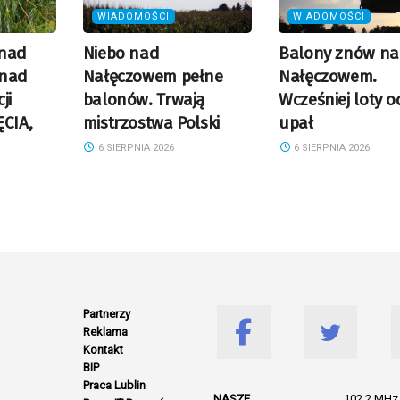
WIADOMOŚCI
WIADOMOŚCI
 nad
Niebo nad
Balony znów n
onad
Nałęczowem pełne
Nałęczowem.
ji
balonów. Trwają
Wcześniej loty 
ĘCIA,
mistrzostwa Polski
upał
6 SIERPNIA 2026
6 SIERPNIA 2026
Partnerzy
Reklama
Kontakt
BIP
Praca Lublin
NASZE
102.2 MHz 