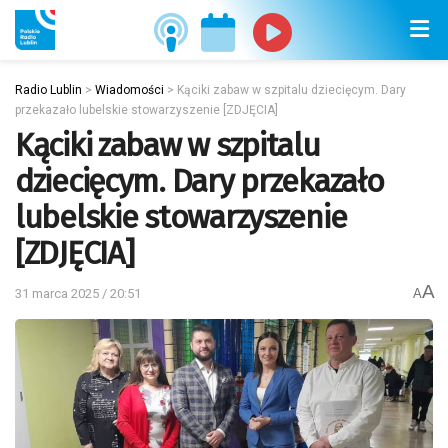
Radio Lublin
>
Wiadomości
>
Kąciki zabaw w szpitalu dziecięcym. Dary
przekazało lubelskie stowarzyszenie [ZDJĘCIA]
Kąciki zabaw w szpitalu
dziecięcym. Dary przekazało
lubelskie stowarzyszenie
[ZDJĘCIA]
A
31 marca 2025 / 20:51
A