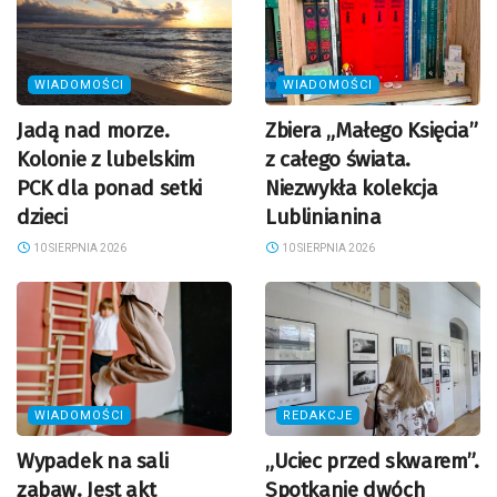
WIADOMOŚCI
WIADOMOŚCI
Jadą nad morze.
Zbiera „Małego Księcia”
Kolonie z lubelskim
z całego świata.
PCK dla ponad setki
Niezwykła kolekcja
dzieci
Lublinianina
10 SIERPNIA 2026
10 SIERPNIA 2026
WIADOMOŚCI
REDAKCJE
Wypadek na sali
„Uciec przed skwarem”.
zabaw. Jest akt
Spotkanie dwóch