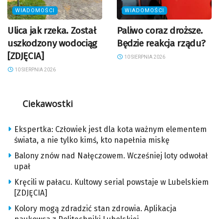
WIADOMOŚCI
WIADOMOŚCI
Ulica jak rzeka. Został
Paliwo coraz droższe.
uszkodzony wodociąg
Będzie reakcja rządu?
[ZDJĘCIA]
10 SIERPNIA 2026
10 SIERPNIA 2026
Ciekawostki
Ekspertka: Człowiek jest dla kota ważnym elementem
świata, a nie tylko kimś, kto napełnia miskę
Balony znów nad Nałęczowem. Wcześniej loty odwołał
upał
Kręcili w pałacu. Kultowy serial powstaje w Lubelskiem
[ZDJĘCIA]
Kolory mogą zdradzić stan zdrowia. Aplikacja