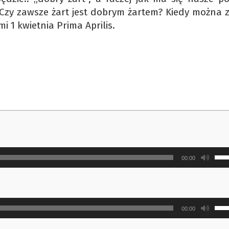
y zawsze żart jest dobrym żartem? Kiedy można zr
 1 kwietnia Prima Aprilis.
Uży
00:00
strz
do
gór
Uży
ora
00:00
strz
do