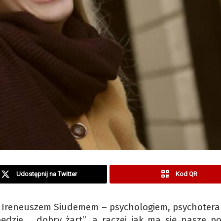
Udostępnij na Twitter
Kod QR
 dr Ireneuszem Siudemem – psychologiem, psychotera
zie.. „dobry żart”, a raczej jak ma się nasze po