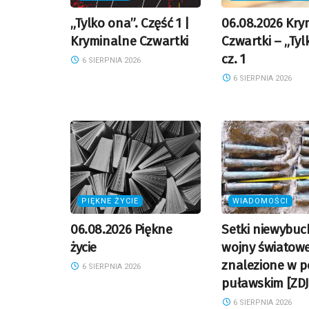
„Tylko ona”. Część 1 |
06.08.2026 Kry
Kryminalne Czwartki
Czwartki – „Tyl
cz. 1
6 SIERPNIA 2026
6 SIERPNIA 2026
PIĘKNE ŻYCIE
WIADOMOŚCI
06.08.2026 Piękne
Setki niewybuc
życie
wojny światowe
znalezione w p
6 SIERPNIA 2026
puławskim [ZDJ
6 SIERPNIA 2026