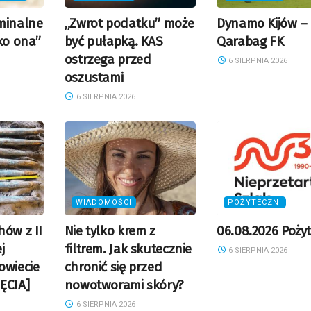
minalne
„Zwrot podatku” może
Dynamo Kijów –
ko ona”
być pułapką. KAS
Qarabag FK
ostrzega przed
6 SIERPNIA 2026
oszustami
6 SIERPNIA 2026
WIADOMOŚCI
POŻYTECZNI
hów z II
Nie tylko krem z
06.08.2026 Pożyt
j
filtrem. Jak skutecznie
6 SIERPNIA 2026
owiecie
chronić się przed
ĘCIA]
nowotworami skóry?
6 SIERPNIA 2026