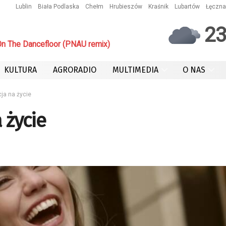
Lublin
Biała Podlaska
Chełm
Hrubieszów
Kraśnik
Lubartów
Łęczna
2
n The Dancefloor (PNAU remix)
KULTURA
AGRORADIO
MULTIMEDIA
O NAS
ja na życie
 życie