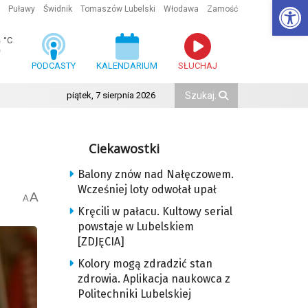
Ot
Puławy
Świdnik
Tomaszów Lubelski
Włodawa
Zamość
3
°C
PODCASTY
KALENDARIUM
SŁUCHAJ
piątek, 7 sierpnia 2026
Ciekawostki
Balony znów nad Nałęczowem.
Wcześniej loty odwołał upał
A
A
Kręcili w pałacu. Kultowy serial
powstaje w Lubelskiem
[ZDJĘCIA]
Kolory mogą zdradzić stan
zdrowia. Aplikacja naukowca z
Politechniki Lubelskiej