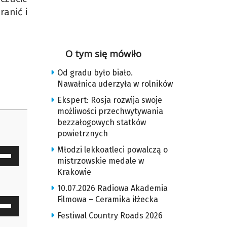
anić i
O tym się mówiło
Od gradu było biało.
Nawałnica uderzyła w rolników
Ekspert: Rosja rozwija swoje
możliwości przechwytywania
bezzałogowych statków
powietrznych
Młodzi lekkoatleci powalczą o
waj
mistrzowskie medale w
ałek
Krakowie
10.07.2026 Radiowa Akademia
y
Filmowa – Ceramika iłżecka
waj
z
Festiwal Country Roads 2026
ałek