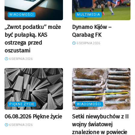
WIADOMOŚCI
MULTIMEDIA
„Zwrot podatku” może
Dynamo Kijów –
być pułapką. KAS
Qarabag FK
ostrzega przed
6 SIERPNIA 2026
oszustami
6 SIERPNIA 2026
PIĘKNE ŻYCIE
WIADOMOŚCI
06.08.2026 Piękne życie
Setki niewybuchów z II
wojny światowej
6 SIERPNIA 2026
znalezione w powiecie