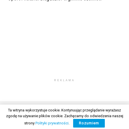
REKLAMA
Ta witryna wykorzystuje cookie. Kontynuując przeglądanie wyrażasz
zgodę na używanie plików cookie. Zachęcamy do odwiedzenia naszej
© 2026 Wszelkie prawa zastrzeżone. Radio Lublin S.A. w likwidacji
strony
Polityki prywatności
.
Rozumiem