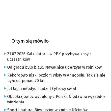
O tym się mówiło
21.07.2026 Kalkulator – w PPK przybywa kasy i
uczestników
Od gradu było biało. Nawałnica uderzyła w rolników
Rekordowo niski poziom Wisły w Annopolu. Tak źle nie
było od ponad 70 lat
Jet lag u młodych ludzi | Cyfrowy świat
Obcokrajowiec wydalony z Polski. Niedawno wyszedł z
więzienia
Sport i natura. Bieg Jezior w gminie Uścimów