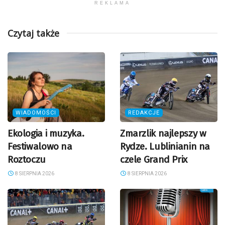
REKLAMA
Czytaj także
WIADOMOŚCI
REDAKCJE
Ekologia i muzyka.
Zmarzlik najlepszy w
Festiwalowo na
Rydze. Lublinianin na
Roztoczu
czele Grand Prix
8 SIERPNIA 2026
8 SIERPNIA 2026