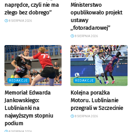
naprędce, czyli nie ma
Ministerstwo
złego bez dobrego”
opublikowało projekt
ustawy
8 SIERPNIA 2026
„fotoradarowej”
8 SIERPNIA 2026
REDAKCJE
REDAKCJE
Memoriał Edwarda
Kolejna porażka
Jankowskiego:
Motoru. Lublinianie
Lublinianki na
przegrali w Szczecinie
najwyższym stopniu
8 SIERPNIA 2026
podium
8 SIERPNIA 2026