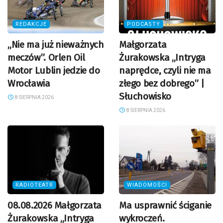
REDAKCJE
PODCASTY
„Nie ma już nieważnych
Małgorzata
meczów”. Orlen Oil
Żurakowska „Intryga
Motor Lublin jedzie do
naprędce, czyli nie ma
Wrocławia
złego bez dobrego” |
Słuchowisko
8 SIERPNIA 2026
8 SIERPNIA 2026
RADIOTEATR
WIADOMOŚCI
08.08.2026 Małgorzata
Ma usprawnić ściganie
Żurakowska „Intryga
wykroczeń.