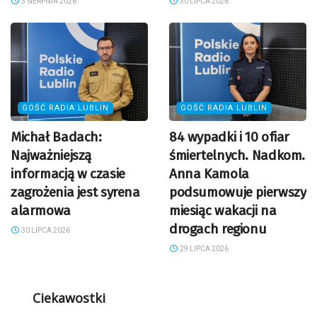
3 SIERPNIA 2026
30 LIPCA 2026
GOŚĆ RADIA LUBLIN
GOŚĆ RADIA LUBLIN
Michał Badach:
84 wypadki i 10 ofiar
Najważniejszą
śmiertelnych. Nadkom.
informacją w czasie
Anna Kamola
zagrożenia jest syrena
podsumowuje pierwszy
alarmowa
miesiąc wakacji na
drogach regionu
30 LIPCA 2026
29 LIPCA 2026
Ciekawostki