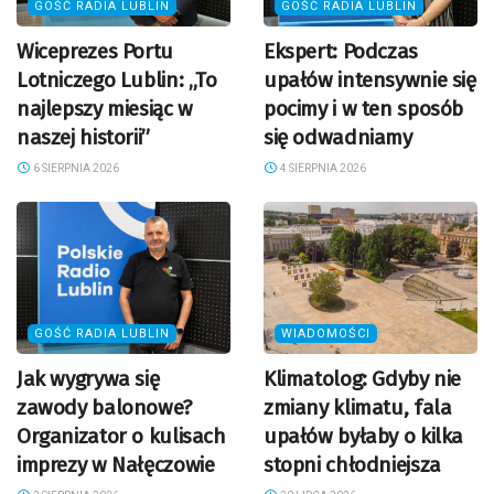
GOŚĆ RADIA LUBLIN
GOŚĆ RADIA LUBLIN
Wiceprezes Portu
Ekspert: Podczas
Lotniczego Lublin: „To
upałów intensywnie się
najlepszy miesiąc w
pocimy i w ten sposób
naszej historii”
się odwadniamy
6 SIERPNIA 2026
4 SIERPNIA 2026
GOŚĆ RADIA LUBLIN
WIADOMOŚCI
Jak wygrywa się
Klimatolog: Gdyby nie
zawody balonowe?
zmiany klimatu, fala
Organizator o kulisach
upałów byłaby o kilka
imprezy w Nałęczowie
stopni chłodniejsza