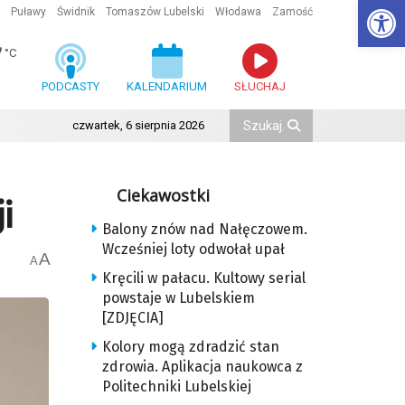
Ot
Puławy
Świdnik
Tomaszów Lubelski
Włodawa
Zamość
7
°C
PODCASTY
KALENDARIUM
SŁUCHAJ
czwartek, 6 sierpnia 2026
Ciekawostki
i
Balony znów nad Nałęczowem.
Wcześniej loty odwołał upał
A
A
Kręcili w pałacu. Kultowy serial
powstaje w Lubelskiem
[ZDJĘCIA]
Kolory mogą zdradzić stan
zdrowia. Aplikacja naukowca z
Politechniki Lubelskiej