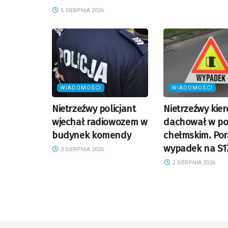
5 SIERPNIA 2026
WIADOMOŚCI
WIADOMOŚCI
Nietrzeźwy policjant
Nietrzeźwy kie
wjechał radiowozem w
dachował w po
budynek komendy
chełmskim. Po
wypadek na S1
3 SIERPNIA 2026
2 SIERPNIA 2026