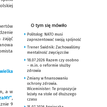
lskiej
O tym się mówiło
pertów
dzenie
Politolog: NATO musi
 zająć
zaprezentować swoją spójność
hanowa
Trener Świdnik: Zachowaliśmy
omista
mentalność zwycięzców
18.07.2026 Razem czy osobno
– m.in. o reformie służby
zdrowia
wielka
Zmiany w finansowaniu
ochrony zdrowia.
Wiceminister: Te propozycje
m, a w
leżały na stole od dłuższego
zaMY”
,
czasu
znie 9
15.07.2026 Agnieszka