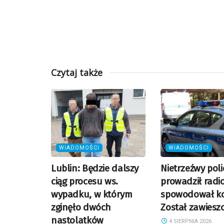
Czytaj także
WIADOMOŚCI
WIADOMOŚCI
Lublin: Będzie dalszy
Nietrzeźwy poli
ciąg procesu ws.
prowadził radi
wypadku, w którym
spowodował kol
zginęło dwóch
Został zawiesz
nastolatków
4 SIERPNIA 2026