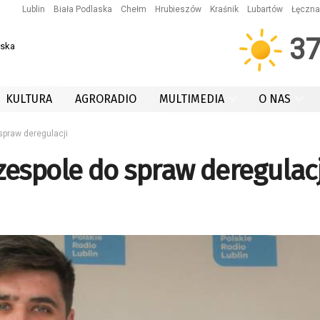
Lublin
Biała Podlaska
Chełm
Hrubieszów
Kraśnik
Lubartów
Łęczna
3
wska
KULTURA
AGRORADIO
MULTIMEDIA
O NAS
spraw deregulacji
espole do spraw deregulacj