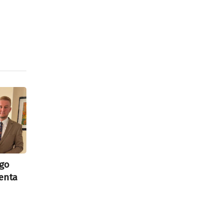
go
enta