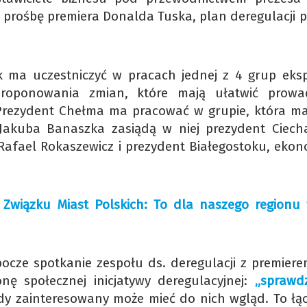
 prośbę premiera Donalda Tuska, plan deregulacji po
k ma uczestniczyć w pracach jednej z 4 grup eks
roponowania zmian, które mają ułatwić prowa
 Prezydent Chełma ma pracować w grupie, która ma
akuba Banaszka zasiądą w niej prezydent Ciec
 Rafael Rokaszewicz i prezydent Białegostoku, ekon
Związku Miast Polskich: To dla naszego regionu 
bocze spotkanie zespołu ds. deregulacji z premiere
nę społecznej inicjatywy deregulacyjnej:
„sprawd
żdy zainteresowany może mieć do nich wgląd. To łąc