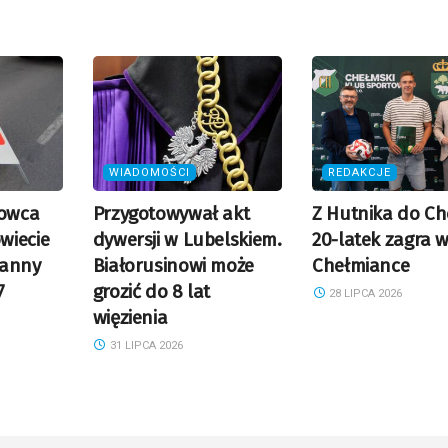
WIADOMOŚCI
REDAKCJE
rowca
Przygotowywał akt
Z Hutnika do Ch
wiecie
dywersji w Lubelskiem.
20-latek zagra 
ranny
Białorusinowi może
Chełmiance
7
grozić do 8 lat
28 LIPCA 2026
więzienia
31 LIPCA 2026