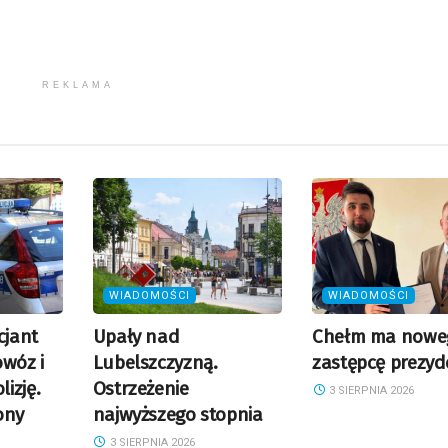
REKLAMA
WIADOMOŚCI
WIADOMOŚCI
cjant
Upały nad
Chełm ma nowe
owóz i
Lubelszczyzną.
zastępcę prezyd
izję.
Ostrzeżenie
3 SIERPNIA 2026
ony
najwyższego stopnia
3 SIERPNIA 2026