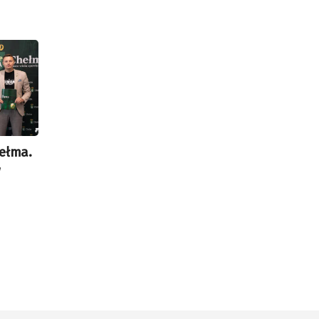
ełma.
w