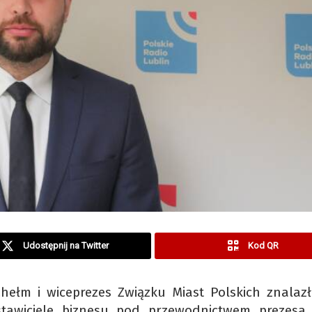
Udostępnij na Twitter
Kod QR
hełm i wiceprezes Związku Miast Polskich znalazł
stawiciele biznesu pod przewodnictwem prezesa 