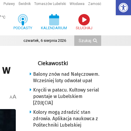
Ot
Puławy
Świdnik
Tomaszów Lubelski
Włodawa
Zamość
7
°C
PODCASTY
KALENDARIUM
SŁUCHAJ
czwartek, 6 sierpnia 2026
Ciekawostki
 w
Balony znów nad Nałęczowem.
Wcześniej loty odwołał upał
Kręcili w pałacu. Kultowy serial
A
powstaje w Lubelskiem
A
[ZDJĘCIA]
Kolory mogą zdradzić stan
zdrowia. Aplikacja naukowca z
Politechniki Lubelskiej