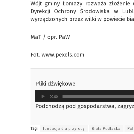
Wójt gminy Łomazy rozważa złożenie 
Dyrekcji Ochrony Środowiska w Lubl
wyrządzonych przez wilki w powiecie bia
MaT / opr. PaW
Fot. www.pexels.com
Pliki dźwiękowe
Odtwarzacz
00:00
plików
Podchodzą pod gospodarstwa, zagryzły
dźwiękowych
Tagi:
fundacja dla przyrody
Biała Podlaska
Pol