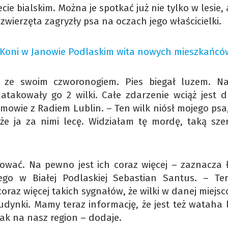
ie bialskim. Można je spotkać już nie tylko w lesie, 
wierzęta zagryzły psa na oczach jego właścicielki.
a Koni w Janowie Podlaskim wita nowych mieszkańcó
 ze swoim czworonogiem. Pies biegał luzem. N
takowały go 2 wilki. Całe zdarzenie wciąż jest dl
mowie z Radiem Lublin. – Ten wilk niósł mojego psa
 że ja za nimi lecę. Widziałam tę mordę, taką sze
acować. Na pewno jest ich coraz więcej – zaznacza 
ego w Białej Podlaskiej Sebastian Santus. – Te
oraz więcej takich sygnałów, że wilki w danej miejs
ynki. Mamy teraz informację, że jest też wataha l
 jak na nasz region – dodaje.