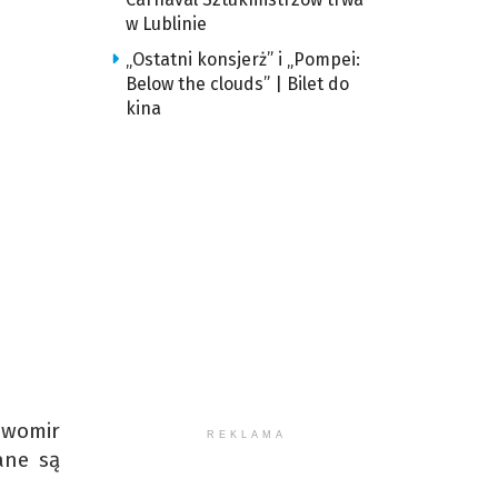
w Lublinie
„Ostatni konsjerż” i „Pompei:
Below the clouds” | Bilet do
kina
ławomir
REKLAMA
ane są