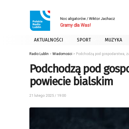
Noc aligatorów / Wiktor Jachacz
Gramy dla Was!
AKTUALNOŚCI
SPORT
MUZYKA
Radio Lublin
>
Wiadomości
>
Podchodzą pod gospodarstwa, zag
Podchodzą pod gospod
powiecie bialskim
21 lutego 2025 / 19:00