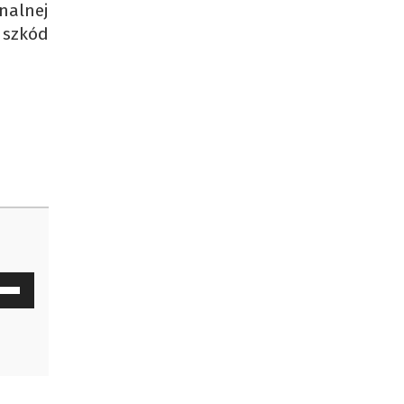
nalnej
 szkód
waj
ałek
y
z