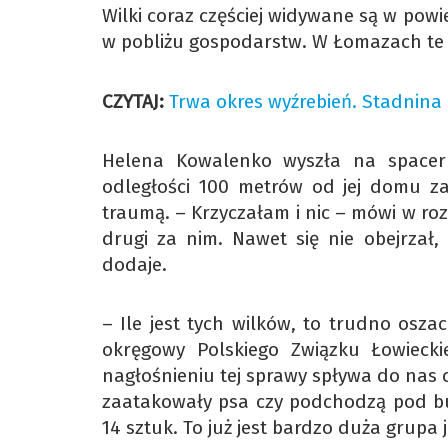
Wilki coraz częściej widywane są w powiec
w pobliżu gospodarstw. W Łomazach te z
CZYTAJ:
Trwa okres wyźrebień. Stadnin
Helena Kowalenko wyszła na spacer
odległości 100 metrów od jej domu zaa
traumą. – Krzyczałam i nic – mówi w roz
drugi za nim. Nawet się nie obejrzał,
dodaje.
– Ile jest tych wilków, to trudno osz
okręgowy Polskiego Związku Łowiecki
nagłośnieniu tej sprawy spływa do nas c
zaatakowały psa czy podchodzą pod bud
14 sztuk. To już jest bardzo duża grupa