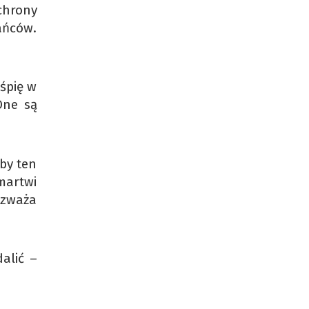
chrony
ańców.
 śpię w
One są
by ten
 martwi
rozważa
alić –