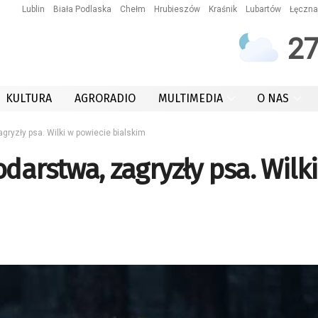
Lublin
Biała Podlaska
Chełm
Hrubieszów
Kraśnik
Lubartów
Łęczna
2
KULTURA
AGRORADIO
MULTIMEDIA
O NAS
ryzły psa. Wilki w powiecie bialskim
arstwa, zagryzły psa. Wilki