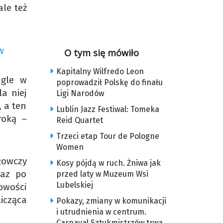
ale też
w
O tym się mówiło
Kapitalny Wilfredo Leon
agle w
poprowadził Polskę do finału
a niej
Ligi Narodów
, a ten
Lublin Jazz Festiwal: Tomeka
roką –
Reid Quartet
Trzeci etap Tour de Pologne
Women
łowczy
Kosy pójdą w ruch. Żniwa jak
raz po
przed laty w Muzeum Wsi
Lubelskiej
cowości
icząca
Pokazy, zmiany w komunikacji
i utrudnienia w centrum.
Carnaval Sztukmistrzów trwa