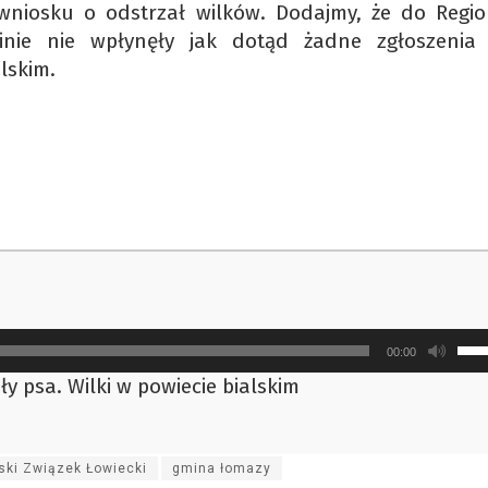
wniosku o odstrzał wilków. Dodajmy, że do Regio
inie nie wpłynęły jak dotąd żadne zgłoszenia
lskim.
Uży
00:00
strz
 psa. Wilki w powiecie bialskim
do
gór
ora
ski Związek Łowiecki
gmina łomazy
do