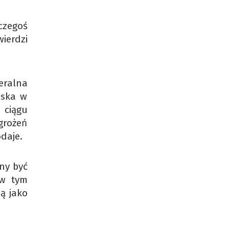
 czegoś
ierdzi
eralna
iska w
 ciągu
grożeń
daje.
ny być
 w tym
ą jako