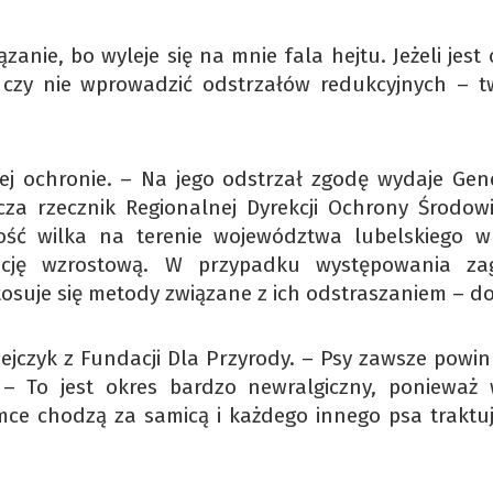
zanie, bo wyleje się na mnie fala hejtu. Jeżeli jest
 czy nie wprowadzić odstrzałów redukcyjnych – tw
łej ochronie. – Na jego odstrzał zgodę wydaje Gen
za rzecznik Regionalnej Dyrekcji Ochrony Środow
ność wilka na terenie województwa lubelskiego w
encję wzrostową. W przypadku występowania za
tosuje się metody związane z ich odstraszaniem – do
ejczyk z Fundacji Dla Przyrody. – Psy zawsze powin
– To jest okres bardzo newralgiczny, ponieważ
amce chodzą za samicą i każdego innego psa traktuj