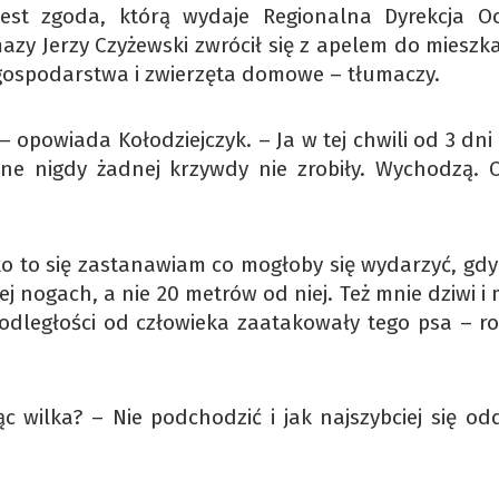
est zgoda, którą wydaje Regionalna Dyrekcja O
zy Jerzy Czyżewski zwrócił się z apelem do mieszk
 gospodarstwa i zwierzęta domowe – tłumaczy.
– opowiada Kołodziejczyk. – Ja w tej chwili od 3 dni
one nigdy żadnej krzywdy nie zrobiły. Wychodzą. 
o to się zastanawiam co mogłoby się wydarzyć, gdy
 jej nogach, a nie 20 metrów od niej. Też mnie dziwi i
ej odległości od człowieka zaatakowały tego psa – 
 wilka? – Nie podchodzić i jak najszybciej się odd