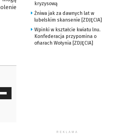
kryzysową
olenie
Żniwa jak za dawnych lat w
lubelskim skansenie [ZDJĘCIA]
Wpinki w kształcie kwiatu lnu.
Konfederacja przypomina o
ofiarach Wołynia [ZDJĘCIA]
waj
ałek
y
z
REKLAMA