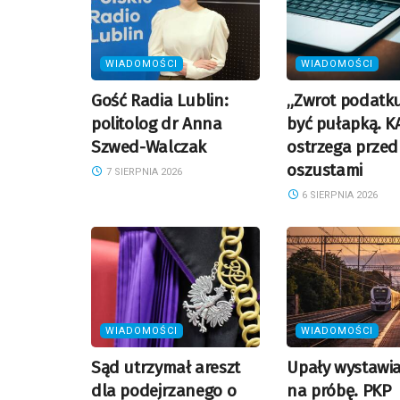
WIADOMOŚCI
WIADOMOŚCI
Gość Radia Lublin:
„Zwrot podatk
politolog dr Anna
być pułapką. K
Szwed-Walczak
ostrzega przed
oszustami
7 SIERPNIA 2026
6 SIERPNIA 2026
WIADOMOŚCI
WIADOMOŚCI
Sąd utrzymał areszt
Upały wystawiaj
dla podejrzanego o
na próbę. PKP