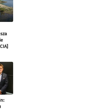
usza
ie
CIA]
in:
u