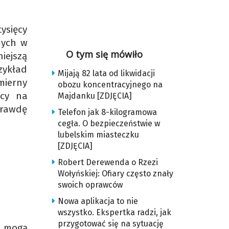
ysięcy
nych w
O tym się mówiło
iejszą
ykład
Mijają 82 lata od likwidacji
mierny
obozu koncentracyjnego na
acy na
Majdanku [ZDJĘCIA]
prawdę
Telefon jak 8-kilogramowa
cegła. O bezpieczeństwie w
lubelskim miasteczku
[ZDJĘCIA]
Robert Derewenda o Rzezi
Wołyńskiej: Ofiary często znały
swoich oprawców
Nowa aplikacja to nie
wszystko. Ekspertka radzi, jak
przygotować się na sytuację
m mogą