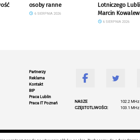
wość
osoby ranne
Lotniczego Lubl
Marcin Kowalew
6 SIERPNIA 2026
6 SIERPNIA 2026
Partnerzy
Reklama
Kontakt
BIP
Praca Lublin
NASZE
102.2 MHz 
Praca IT Poznań
CZĘSTOTLIWOŚCI:
103.1 MHz 
© 2026 Wszelkie prawa zastrzeżone. Radio Lublin S.A. w likwidacji