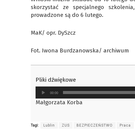
skorzystać ze specjalnego szkolenia
prowadzone są do 6 lutego.
MaK/ opr. DySzcz
Fot. Iwona Burdzanowska/ archiwum
Pliki dźwiękowe
Odtwarzacz
00:00
plików
Małgorzata Korba
dźwiękowych
Tagi:
Lublin
ZUS
BEZPIECZEŃSTWO
Praca