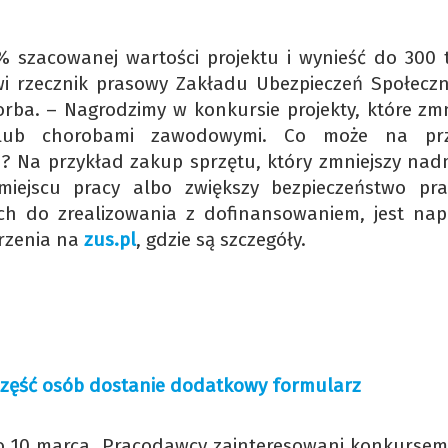
szacowanej wartości projektu i wynieść do 300 t
i rzecznik prasowy Zakładu Ubezpieczeń Społecz
rba. – Nagrodzimy w konkursie projekty, które zmn
 lub chorobami zawodowymi. Co może na prz
 Na przykład zakup sprzętu, który zmniejszy nad
miejscu pracy albo zwiększy bezpieczeństwo pr
wych do zrealizowania z dofinansowaniem, jest na
rzenia na
zus.pl
, gdzie są szczegóły.
Część osób dostanie dodatkowy formularz
do 10 marca. Pracodawcy zainteresowani konkurse