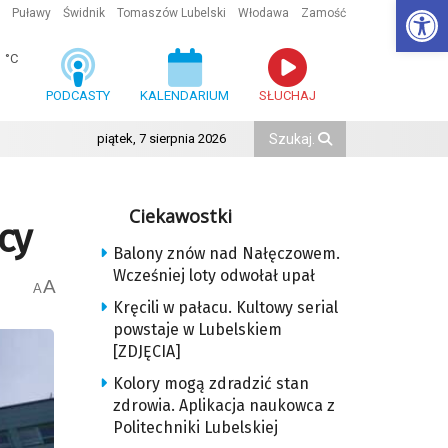
Ot
Puławy
Świdnik
Tomaszów Lubelski
Włodawa
Zamość
1
°C
PODCASTY
KALENDARIUM
SŁUCHAJ
piątek, 7 sierpnia 2026
Ciekawostki
cy
Balony znów nad Nałęczowem.
Wcześniej loty odwołał upał
A
A
Kręcili w pałacu. Kultowy serial
powstaje w Lubelskiem
[ZDJĘCIA]
Kolory mogą zdradzić stan
zdrowia. Aplikacja naukowca z
Politechniki Lubelskiej