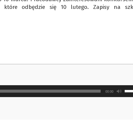
, które odbędzie się 10 lutego. Zapisy na szk
Uży
00:00
strz
do
gór
ora
do