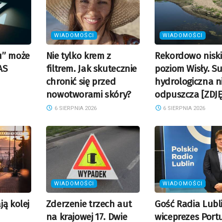
WIADOMOŚCI
WIADOMOŚCI
u” może
Nie tylko krem z
Rekordowo niski
AS
filtrem. Jak skutecznie
poziom Wisły. S
chronić się przed
hydrologiczna n
nowotworami skóry?
odpuszcza [ZDJĘ
6 SIERPNIA 2026
6 SIERPNIA 2026
WIADOMOŚCI
WIADOMOŚCI
ą kolej
Zderzenie trzech aut
Gość Radia Lubl
na krajowej 17. Dwie
wiceprezes Port