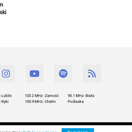
in
ski
-Lublin
103.2 MHz -Zamość
93.1 MHz -Biała
-Ryki
100.9 MHz -Chełm
Podlaska